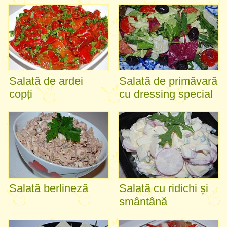
Salată de ardei
Salată de primăvară
copți
cu dressing special
Salată berlineză
Salată cu ridichi și
smântână