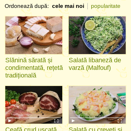
Ordonează după:
cele mai noi
popularitate
Slănină sărată și
Salată libaneză de
condimentată, rețetă
varză (Malfouf)
tradițională
Ceafă crud uscată
Salată cu creveți și