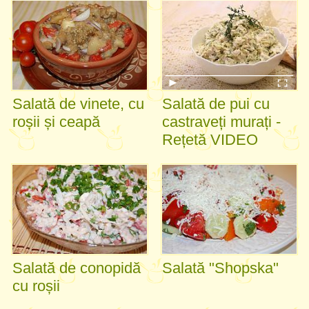
Salată de vinete, cu
Salată de pui cu
roșii și ceapă
castraveți murați -
Rețetă VIDEO
Salată de conopidă
Salată "Shopska"
cu roșii