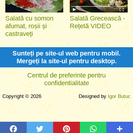
Salată cu somon
Salată Grecească -
afumat, roșii și
Rețetă VIDEO
castraveți
Sunteți pe site-ul web pentru mobil.
Mergeți la site-ul pentru desktop.
Centrul de preferinte pentru
confidentialitate
Copyright © 2026
Designed by
Igor Butuc