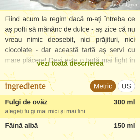
Fiind acum la regim dacă m-ați întreba ce
aș pofti să mănânc de dulce - aș zice că nu
vreau nimic deosebit, nici prăjituri, nici
ciocolate - dar această tartă aș servi cu
mare plăcere! Deși este o tartă mai light în
vezi toată descrierea
grăsimi, întrece la gust, aromă și textură
orice tartă clasică de fructe.
ingrediente
Metric
US
Blatul de ovăz este o mare chestie, face
Fulgi de ovăz
300 ml
tarta puțin mai crocantă și o textură mai
alegeți fulgi mai mici și mai fini
interesantă, iar după ce mai absoarbe din
Făină albă
150 ml
zeama de fructe e o nebunie...