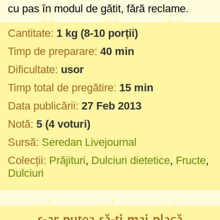
cu pas în modul de gătit, fără reclame.
Cantitate:
1 kg
(8-10 porții)
Timp de preparare:
40 min
Dificultate:
usor
Timp total de pregătire:
15 min
Data publicării:
27 Feb 2013
Notă:
5
(
4
voturi)
Sursă:
Seredan Livejournal
Colecții:
Prăjituri
,
Dulciuri dietetice
,
Fructe
,
Dulciuri
s-ar putea să-ți mai placă