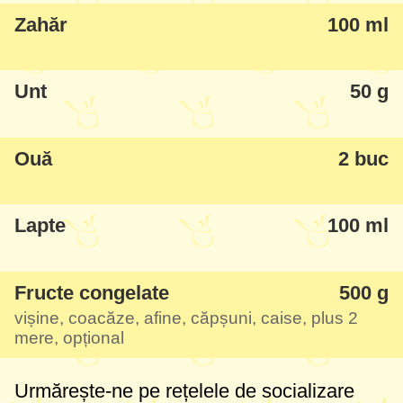
Recomand s-o încercați cu orice fructe
Zahăr
100 ml
congelate aveți: vișine, coacăze, afine,
căpșuni (eu le pun așa congelate, nu le
Unt
50 g
mai decongelez) - și neapărat să încercați
să le combinați și cu mere, deși nu este
Ouă
2 buc
obligatoriu.
Lapte
100 ml
Fructe congelate
500 g
vișine, coacăze, afine, căpșuni, caise, plus 2
mere, opțional
Urmărește-ne pe rețelele de socializare