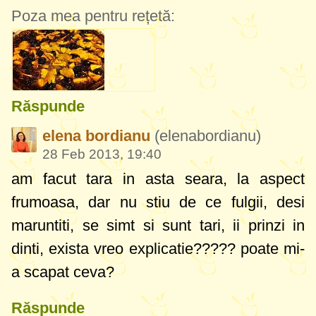
Poza mea pentru rețetă:
Răspunde
elena bordianu
(elenabordianu)
28 Feb 2013, 19:40
am facut tara in asta seara, la aspect
frumoasa, dar nu stiu de ce fulgii, desi
maruntiti, se simt si sunt tari, ii prinzi in
dinti, exista vreo explicatie????? poate mi-
a scapat ceva?
Răspunde