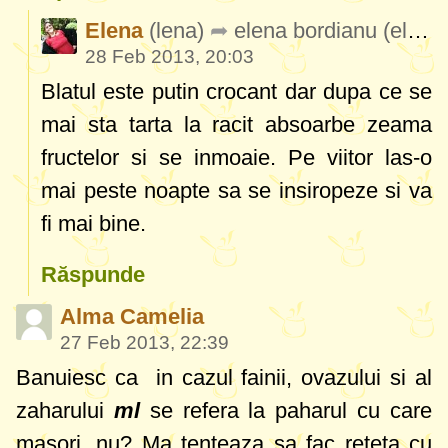
Elena
(lena)
elena bordianu
(elenabordianu)
28 Feb 2013, 20:03
Blatul este putin crocant dar dupa ce se
mai sta tarta la racit absoarbe zeama
fructelor si se inmoaie. Pe viitor las-o
mai peste noapte sa se insiropeze si va
fi mai bine.
Răspunde
Alma Camelia
27 Feb 2013, 22:39
Banuiesc ca in cazul fainii, ovazului si al
zaharului
ml
se refera la paharul cu care
masori, nu? Ma tenteaza sa fac reteta cu