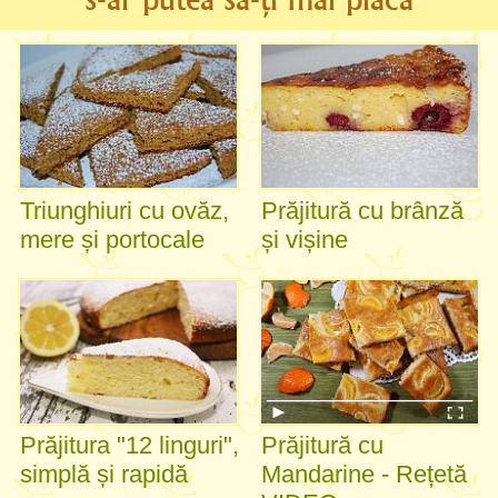
Triunghiuri cu ovăz,
Prăjitură cu brânză
mere și portocale
și vișine
Prăjitura "12 linguri",
Prăjitură cu
simplă și rapidă
Mandarine - Rețetă