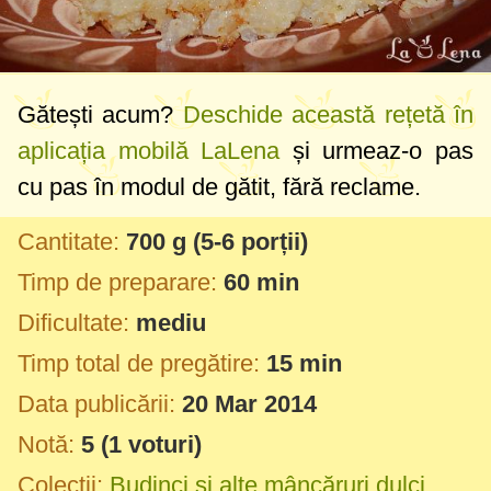
Gătești acum?
Deschide această rețetă în
aplicația mobilă LaLena
și urmeaz-o pas
cu pas în modul de gătit, fără reclame.
Cantitate:
700 g
(5-6 porții)
Timp de preparare:
60 min
Dificultate:
mediu
Timp total de pregătire:
15 min
Data publicării:
20 Mar 2014
Notă:
5
(
1
voturi)
Colecții:
Budinci și alte mâncăruri dulci
,