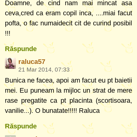
Doamne, de cind nam mai mincat asa
ceva,cred ca eram copil inca, ....miai facut
pofta, o fac numaidecit cit de curind posibil
!!!
Răspunde
raluca57
21 Mar 2014, 07:33
Bunica ne facea, apoi am facut eu pt baietii
mei. Eu puneam la mijloc un strat de mere
rase pregatite ca pt placinta (scortisoara,
vanilie...). O bunatate!!!!! Raluca
Răspunde