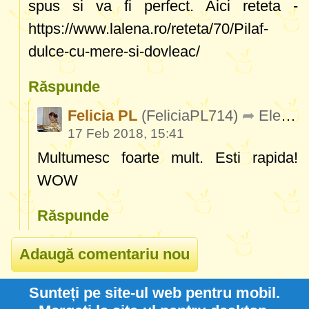
spus si va fi perfect. Aici reteta -
https://www.lalena.ro/reteta/70/Pilaf-
dulce-cu-mere-si-dovleac/
Răspunde
Felicia PL
(FeliciaPL714)
Elena
(
17 Feb 2018, 15:41
Multumesc foarte mult. Esti rapida!
WOW
Răspunde
Sunteți pe site-ul web pentru mobil.