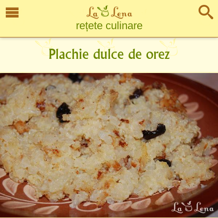
rețete culinare
Plachie dulce de orez