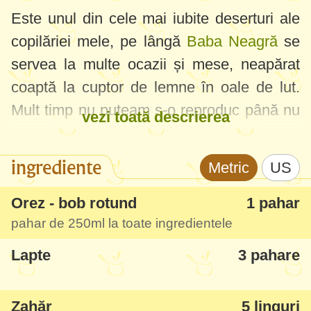
Este unul din cele mai iubite deserturi ale
copilăriei mele, pe lângă
Baba Neagră
se
servea la multe ocazii și mese, neapărat
coaptă la cuptor de lemne în oale de lut.
Mult timp nu puteam s-o reproduc până nu
vezi toată descrierea
m-am mai consultat încă o dată vara
trecută cu mătușa mea de la țară.
ingrediente
Metric
US
Nu este un orez cu lapte simplu - mai mult
Orez - bob rotund
1 pahar
un fel de orez cu lapte și ouă, copt bine, cu
pahar de
250ml
la toate ingredientele
miros intens de unt și vanilie. Am reușit
Lapte
3 pahare
chiar s-o fac și fără cuptor, pe aragaz - la
gust era cam 99% ca cea a bunicii. Vă
Zahăr
5 linguri
recomand s-o încercați, ca o variantă de