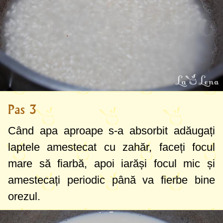
Pas 3
Când apa aproape s-a absorbit adăugați
laptele amestecat cu zahăr, faceți focul
mare să fiarbă, apoi iarăși focul mic și
amestecați periodic până va fierbe bine
orezul.