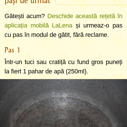
pași de urmat
Gătești acum?
Deschide această rețetă în
aplicația mobilă LaLena
și urmeaz-o pas
cu pas în modul de gătit, fără reclame.
Pas 1
Într-un tuci sau cratiță cu fund gros puneți
la fiert
1 pahar
de apă (
250ml
).