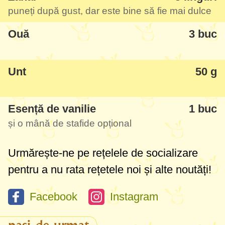
puneți după gust, dar este bine să fie mai dulce
orez cu lapte ceva mai deosebită - cu gust
de budincă.
Ouă
3 buc
Știu că termenul de "plachie" înseamnă
Unt
50 g
altceva în România, dar așa o cheamă
mâncarea asta la noi acasă și nu am vrut
Esență de vanilie
1 buc
să-i adaptez numele.
și o mână de stafide opțional
Urmărește-ne pe rețelele de socializare
pentru a nu rata rețetele noi și alte noutăți!
Facebook
Instagram