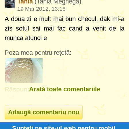
Tania
(Tania Meghega)
19 Mar 2012, 13:18
A doua zi e mult mai bun checul, dak mi-a
zis sotul sai mai fac cand a venit de la
munca atunci e
Poza mea pentru rețetă:
Arată toate comentariile
Răspunde
Sunteți pe site-ul web pentru mobil.