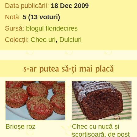
Data publicării:
18 Dec 2009
Notă:
5
(
13
voturi)
Sursă:
blogul floridecires
Colecții:
Chec-uri
,
Dulciuri
s-ar putea să-ți mai placă
Brioșe roz
Chec cu nucă și
scorțișoară, de post