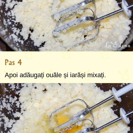
Pas 4
Apoi adăugați ouăle și iarăși mixați.