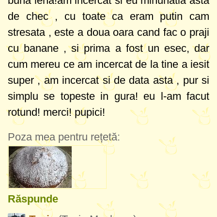
buna lena!am incercat si eu minunatia asta
de chec , cu toate ca eram putin cam
stresata , este a doua oara cand fac o praji
cu banane , si prima a fost un esec, dar
cum mereu ce am incercat de la tine a iesit
super , am incercat si de data asta , pur si
simplu se topeste in gura! eu l-am facut
rotund! merci! pupici!
Poza mea pentru rețetă:
Răspunde