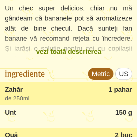
Un chec super delicios, chiar nu mă
gândeam că bananele pot să aromatizeze
atât de bine checul. Dacă sunteți fan
banane vă recomand rețeta cu încredere.
Și iarăși o soluție pentru cei cu copilașii
vezi toată descrierea
mofturoși, îl papă foarte bine.
ingrediente
Metric
US
Zahăr
1 pahar
de
250ml
Unt
150 g
Ouă
2 buc