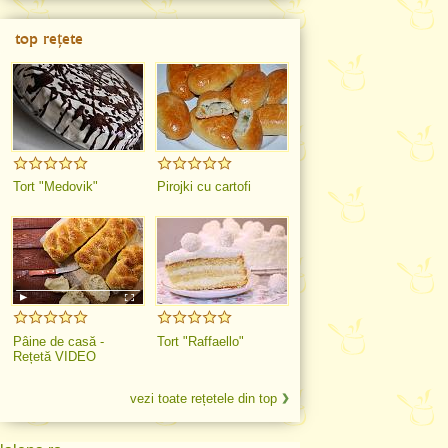
top rețete
Tort "Medovik"
Pirojki cu cartofi
Pâine de casă -
Tort "Raffaello"
Rețetă VIDEO
vezi toate rețetele din top