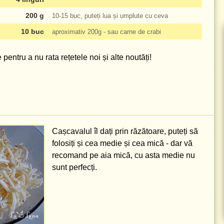
200 g
10-15 buc, puteți lua și umplute cu ceva
10 buc
aproximativ
200g
- sau carne de crabi
pentru a nu rata rețetele noi și alte noutăți!
Cașcavalul îl dați prin răzătoare, puteți să
folosiți și cea medie și cea mică - dar vă
recomand pe aia mică, cu asta medie nu
sunt perfecți.