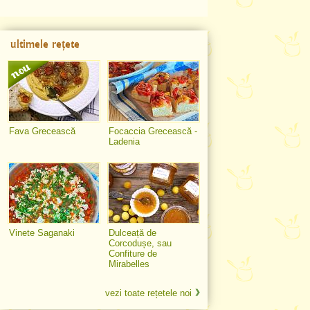
ultimele rețete
Fava Grecească
Focaccia Grecească -
Ladenia
Vinete Saganaki
Dulceață de
Corcodușe, sau
Confiture de
Mirabelles
vezi toate rețetele noi