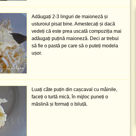
Adăugați
2-3 linguri
de maioneză și
usturoiul pisat bine. Amestecați și dacă
vedeți că este prea uscată compoziția mai
adăugați puțină maioneză. Deci ar trebui
să fie o pastă pe care să o puteți modela
ușor.
Luați câte puțin din cașcaval cu mâinile,
faceți o turtă mică, în mijloc puneți o
măslină și formați o biluță.