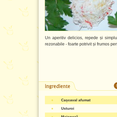
Un aperitiv delicios, repede și simplu
rezonabile - foarte potrivit și frumos pe
ingrediente
●
Cașcaval afumat
●
Usturoi
●
Maioneză