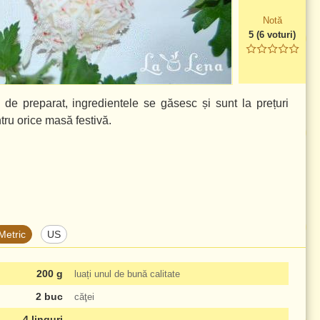
Notă
5
(
6
voturi)
 de preparat, ingredientele se găsesc și sunt la prețuri
ntru orice masă festivă.
Metric
US
200 g
luați unul de bună calitate
2 buc
căţei
4 linguri