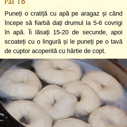
Pas 16
Puneți o cratiță cu apă pe aragaz și când
începe să fiarbă dați drumul la 5-6 covrigi
în apă. Îi lăsați 15-20 de secunde, apoi
scoateți cu o lingură și le puneți pe o tavă
de cuptor acoperită cu hârtie de copt.