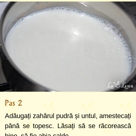
Pas 2
Adăugați zahărul pudră și untul, amestecați
până se topesc. Lăsați să se răcorească
bine, să fie abia calde.