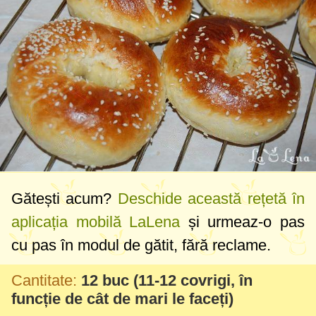
Gătești acum?
Deschide această rețetă în
aplicația mobilă LaLena
și urmeaz-o pas
cu pas în modul de gătit, fără reclame.
Cantitate:
12 buc
(11-12 covrigi, în
funcție de cât de mari le faceți)