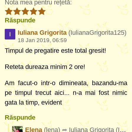
Nota mea pentru rețetă:
Răspunde
Iuliana Grigorita
(IulianaGrigorita125)
18 Jan 2019, 06:59
Timpul de pregatire este total gresit!
Reteta dureaza minim 2 ore!
Am facut-o intr-o dimineata, bazandu-ma
pe timpul trecut aici... n-a mai fost nimic
gata la timp, evident
Răspunde
Elena
(lena)
Iuliana Grigorita
(IulianaGrigorita125)