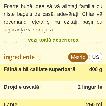
Foarte bună idee să vă alintați familia cu
niște bagels de casă, adevărați. Chiar vă
recomand rețeta și nu ezitați, pașii cu
siguranță vă vor ajuta.
vezi toată descrierea
Rezultatul a fost foarte, foarte bun - covrigii
bagels sunt aromați, miros a lapte și unt -
ingrediente
Metric
US
miezul moale, elastic și puțin pufos,
deasupra ușor crocanți.....delicioși! Puteți
Făină albă calitate superioară
400 g
să-i presărați cu susan, mac sau sare și
merg perfect cu orice băutură preferată.
Drojdie uscată
2 lingurite
Lapte
250 ml