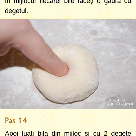
În mijlocul fiecărei bile faceți o gaură cu
degetul.
Pas 14
Apoi luați bila din mijloc și cu 2 degete