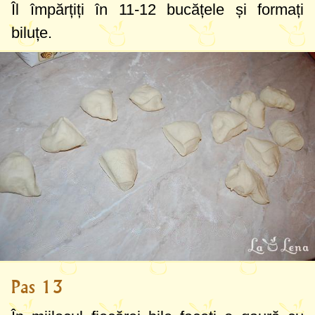
Îl împărțiți în 11-12 bucățele și formați
biluțe.
Pas 13