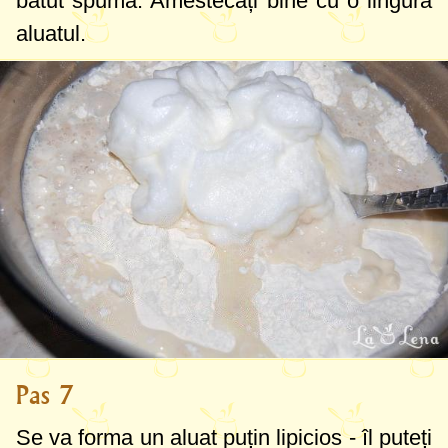
bătut spumă. Amestecați bine cu o lingură
aluatul.
Pas 7
Se va forma un aluat puțin lipicios - îl puteți