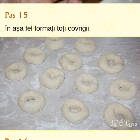
Pas 15
În așa fel formați toți covrigii.