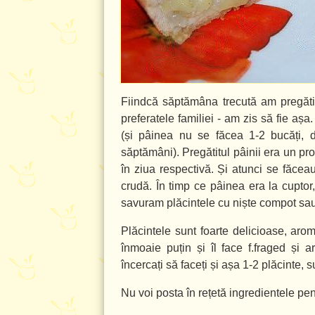
Fiindcă săptămâna trecută am pregătit
preferatele familiei - am zis să fie a
(și pâinea nu se făcea 1-2 bucăți,
săptămâni). Pregătitul pâinii era un p
în ziua respectivă. Și atunci se făcea
crudă. În timp ce pâinea era la cuptor
savuram plăcintele cu niște compot sau
Plăcintele sunt foarte delicioase, aro
înmoaie puțin și îl face f.fraged și
încercați să faceți și așa 1-2 plăcinte, 
Nu voi posta în rețetă ingredientele pen