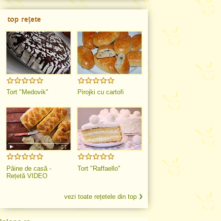
top rețete
Tort "Medovik"
Pirojki cu cartofi
Pâine de casă -
Tort "Raffaello"
Rețetă VIDEO
vezi toate rețetele din top