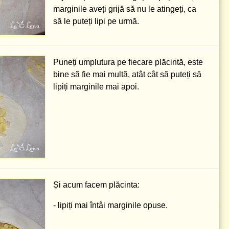
marginile aveți grijă să nu le atingeți, ca
să le puteți lipi pe urmă.
Puneți umplutura pe fiecare plăcintă, este
bine să fie mai multă, atât cât să puteți să
lipiți marginile mai apoi.
Și acum facem plăcinta:
- lipiți mai întâi marginile opuse.