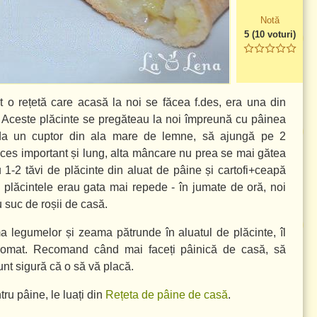
Notă
5
(
10
voturi)
 o rețetă care acasă la noi se făcea f.des, era una din
șa. Aceste plăcinte se pregăteau la noi împreună cu pâinea
 da un cuptor din ala mare de lemne, să ajungă pe 2
roces important și lung, alta mâncare nu prea se mai gătea
u 1-2 tăvi de plăcinte din aluat de pâine și cartofi+ceapă
, plăcintele erau gata mai repede - în jumate de oră, noi
 suc de roșii de casă.
ma legumelor și zeama pătrunde în aluatul de plăcinte, îl
 aromat. Recomand când mai faceți pâinică de casă, să
sunt sigură că o să vă placă.
tru pâine, le luați din
Rețeta de pâine de casă
.