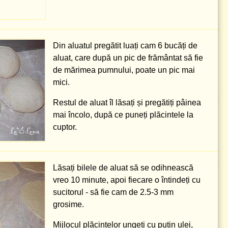
Din aluatul pregătit luați cam 6 bucăți de
aluat, care după un pic de frământat să fie
de mărimea pumnului, poate un pic mai
mici.
Restul de aluat îl lăsați și pregătiți pâinea
mai încolo, după ce puneți plăcintele la
cuptor.
Lăsați bilele de aluat să se odihnească
vreo 10 minute, apoi fiecare o întindeți cu
sucitorul - să fie cam de
2.5-3 mm
grosime.
Mijlocul plăcintelor ungeți cu puțin ulei,