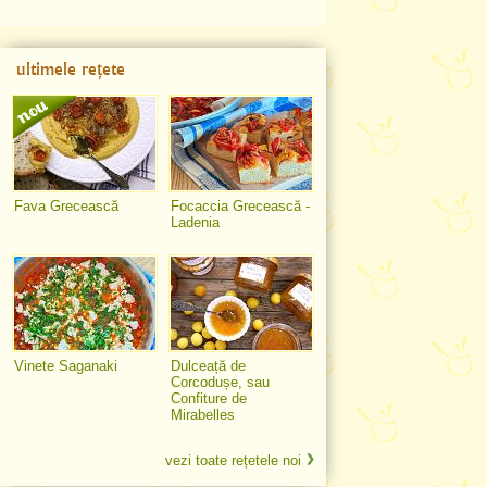
ultimele rețete
Fava Grecească
Focaccia Grecească -
Ladenia
Vinete Saganaki
Dulceață de
Corcodușe, sau
Confiture de
Mirabelles
vezi toate rețetele noi