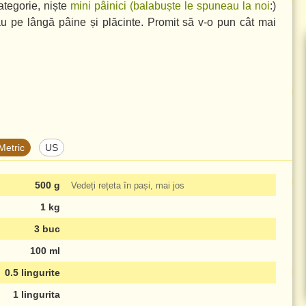
ategorie, niște
mini pâinici (balabuște le spuneau la noi
:)
au pe lângă pâine și plăcinte. Promit să v-o pun cât mai
Metric
US
500 g
Vedeți rețeta în pași, mai jos
1 kg
3 buc
100 ml
0.5 lingurite
1 lingurita