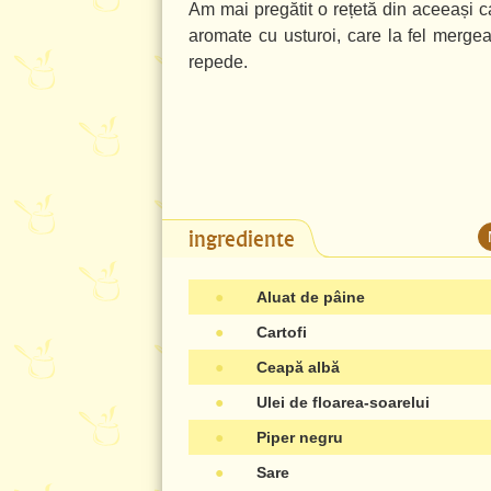
Am mai pregătit o rețetă din aceeași c
aromate cu usturoi, care la fel merge
repede.
ingrediente
●
Aluat de pâine
●
Cartofi
●
Ceapă albă
●
Ulei de floarea-soarelui
●
Piper negru
●
Sare