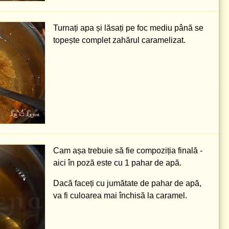
Turnați apa și lăsați pe foc mediu până se
topește complet zahărul caramelizat.
Cam așa trebuie să fie compoziția finală -
aici în poză este cu
1 pahar
de apă.
Dacă faceți cu jumătate de pahar de apă,
va fi culoarea mai închisă la caramel.