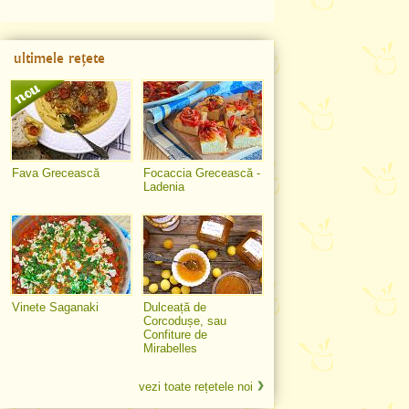
ultimele rețete
Fava Grecească
Focaccia Grecească -
Ladenia
Vinete Saganaki
Dulceață de
Corcodușe, sau
Confiture de
Mirabelles
vezi toate rețetele noi