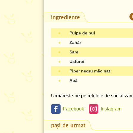
ingrediente
●
Pulpe de pui
●
Zahăr
●
Sare
●
Usturoi
●
Piper negru măcinat
●
Apă
Urmărește-ne pe rețelele de socializare 
Facebook
Instagram
pași de urmat