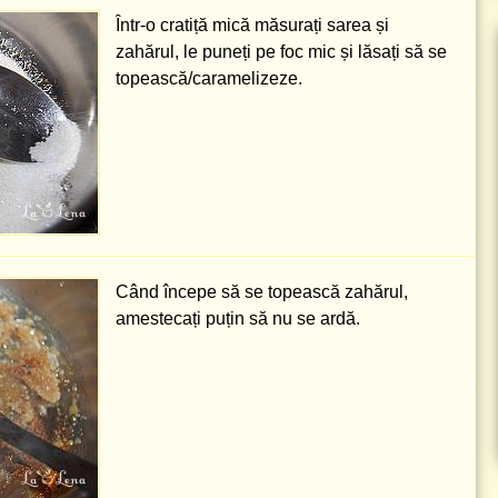
Într-o cratiță mică măsurați sarea și
zahărul, le puneți pe foc mic și lăsați să se
topească/caramelizeze.
Când începe să se topească zahărul,
amestecați puțin să nu se ardă.