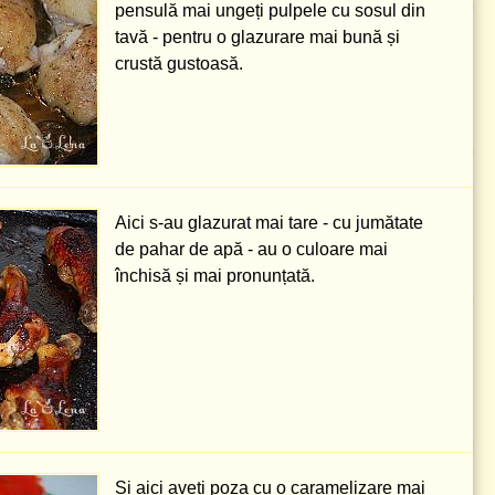
pensulă mai ungeți pulpele cu sosul din
tavă - pentru o glazurare mai bună și
crustă gustoasă.
Aici s-au glazurat mai tare - cu jumătate
de pahar de apă - au o culoare mai
închisă și mai pronunțată.
Și aici aveți poza cu o caramelizare mai