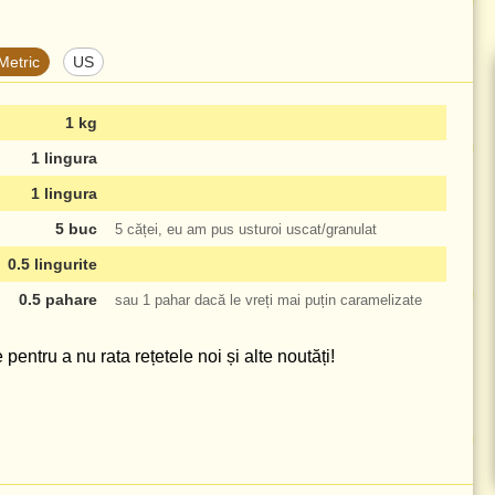
Metric
US
1 kg
1 lingura
1 lingura
5 buc
5 căței, eu am pus usturoi uscat/granulat
0.5 lingurite
0.5 pahare
sau
1 pahar
dacă le vreți mai puțin caramelizate
pentru a nu rata rețetele noi și alte noutăți!