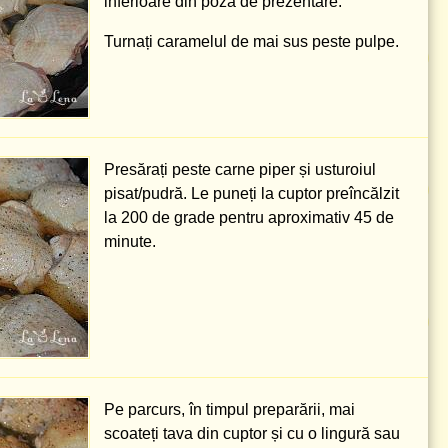
inferioare din poza de prezentare.
Turnați caramelul de mai sus peste pulpe.
Presărați peste carne piper și usturoiul
pisat/pudră. Le puneți la cuptor preîncălzit
la
200 de grade
pentru aproximativ 45 de
minute.
Pe parcurs, în timpul preparării, mai
scoateți tava din cuptor și cu o lingură sau