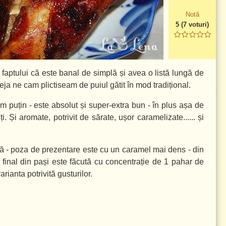
Notă
5
(
7
voturi)
 faptului că este banal de simplă și avea o listă lungă de
ja ne cam plictiseam de puiul gătit în mod tradițional.
m puțin - este absolut și super-extra bun - în plus așa de
. Și aromate, potrivit de sărate, ușor caramelizate...... și
ită - poza de prezentare este cu un caramel mai dens - din
final din pași este făcută cu concentrație de
1 pahar
de
rianta potrivită gusturilor.