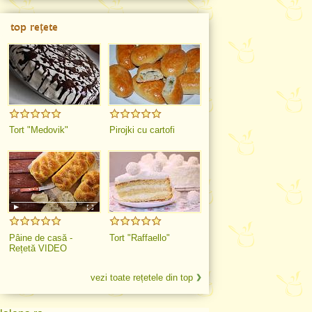
top rețete
Tort "Medovik"
Pirojki cu cartofi
Pâine de casă -
Tort "Raffaello"
Rețetă VIDEO
vezi toate rețetele din top