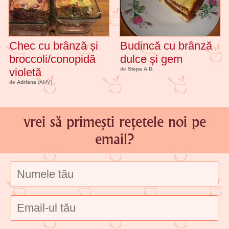
Chec cu brânză și
Budincă cu brânză
broccoli/conopidă
dulce și gem
violetă
de
Stepa A.D.
de
Adriana
(AMV)
vrei să primești rețetele noi pe
email?