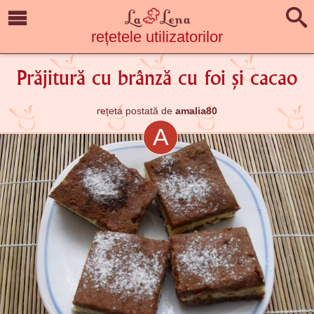
rețetele utilizatorilor
Prăjitură cu brânză cu foi și cacao
rețeta postată de
amalia80
A