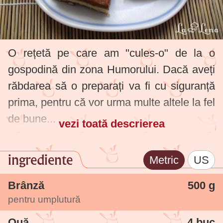
O rețetă pe care am "cules-o" de la o
gospodină din zona Humorului. Dacă aveți
răbdarea să o preparați va fi cu siguranță
prima, pentru că vor urma multe altele la fel
de bune...
vezi toată descrierea
ingrediente
Metric
US
Brânză
500 g
pentru umplutură
Ouă
4 buc