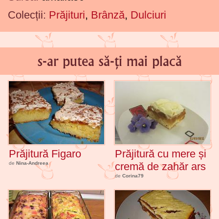
Colecții:
Prăjituri
,
Brânză
,
Dulciuri
s-ar putea să-ți mai placă
Prăjitură Figaro
Prăjitură cu mere și
de
Nina-Andreea
cremă de zahăr ars
de
Corina79