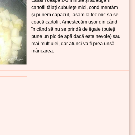
Lăsăm ceapa 2-3 minute și adăugăm
cartofii tăiați cubulețe mici, condimentăm
și punem capacul, lăsăm la foc mic să se
coacă cartofii. Amestecăm ușor din când
în când să nu se prindă de tigaie (puteți
pune un pic de apă dacă este nevoie) sau
mai mult ulei, dar atunci va fi prea unsă
mâncarea.