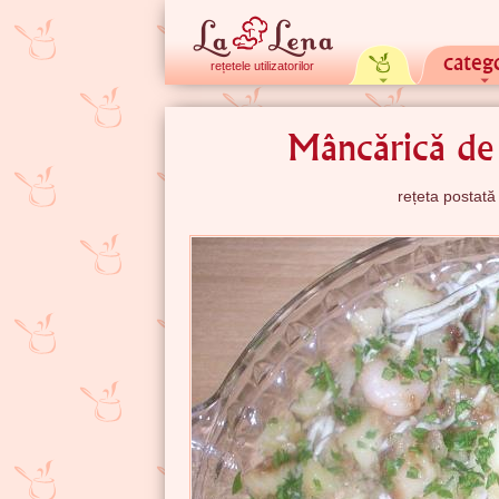
catego
rețetele utilizatorilor
Mâncărică de 
rețeta postat