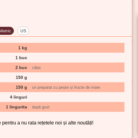
Metric
US
1 kg
1 buc
2 buc
căței
150 g
150 g
un preparat cu pește și fructe de mare
4 linguri
1 lingurita
după gust
pentru a nu rata rețetele noi și alte noutăți!