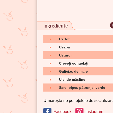
ingrediente
●
Cartofi
●
Ceapă
●
Usturoi
●
Creveți congelați
●
Guliciaș de mare
●
Ulei de măsline
●
Sare, piper, pătrunjel verde
Urmărește-ne pe rețelele de socializare 
Facebook
Instagram