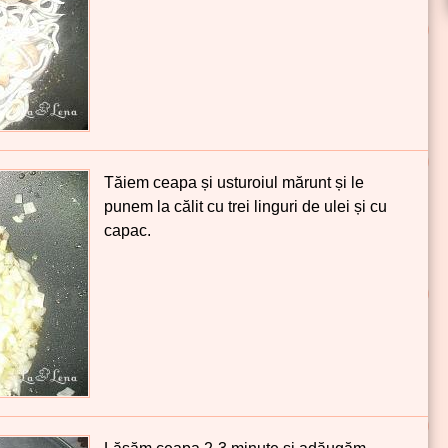
Tăiem ceapa și usturoiul mărunt și le
punem la călit cu trei linguri de ulei și cu
capac.