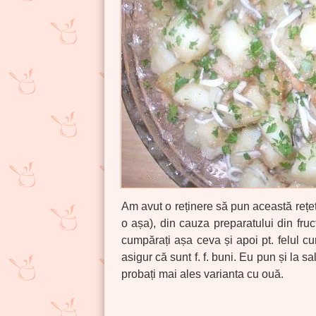
Am avut o reținere să pun această rețet
o așa), din cauza preparatului din fruc
cumpărați așa ceva și apoi pt. felul c
asigur că sunt f. f. buni. Eu pun și la 
probați mai ales varianta cu ouă.