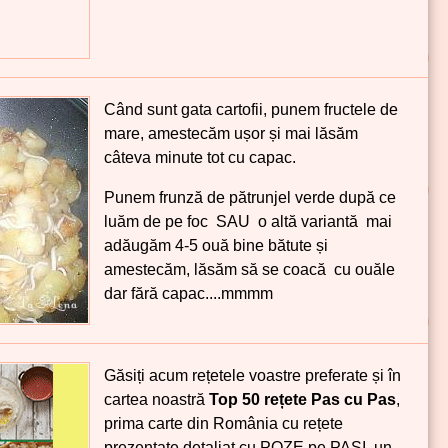
Când sunt gata cartofii, punem fructele de
mare, amestecăm ușor și mai lăsăm
câteva minute tot cu capac.
Punem frunză de pătrunjel verde după ce
luăm de pe foc SAU o altă variantă mai
adăugăm 4-5 ouă bine bătute și
amestecăm, lăsăm să se coacă cu ouăle
dar fără capac....mmmm
Găsiți acum rețetele voastre preferate și în
cartea noastră
Top 50 rețete Pas cu Pas
,
prima carte din România cu rețete
prezentate detaliat cu POZE pe PAȘI, un