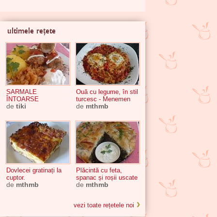
ultimele rețete
SARMALE
Ouă cu legume, în stil
ÎNTOARSE
turcesc - Menemen
de
tiki
de
mthmb
Dovlecei gratinați la
Plăcintă cu feta,
cuptor.
spanac și roșii uscate
de
mthmb
de
mthmb
vezi toate rețetele noi