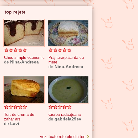
top rețete
Chec simplu economic
Prăjitură/plăcintă cu
de
Nina-Andreea
mere
de
Nina-Andreea
Tort de cremă de
Ciorbă rădăuțeană
zahăr ars
de
gabriela29sv
de
Lavi
vezi toate rețetele din top