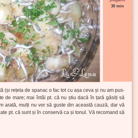
30 min
ă (și rețeta de spanac o fac tot cu așa ceva și nu am pus-
te de mare; mai întâi pt. că nu știu dacă în țară găsiți să
um arată, mulți nu vor să guste din această cauză, dar vă
salate pt. că sunt și în conservă ca și tonul. Vă recomand să