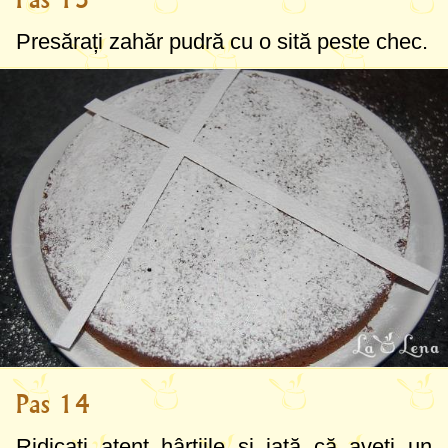
Presărați zahăr pudră cu o sită peste chec.
Pas 14
Ridicați atent hârtiile și iată că aveți un