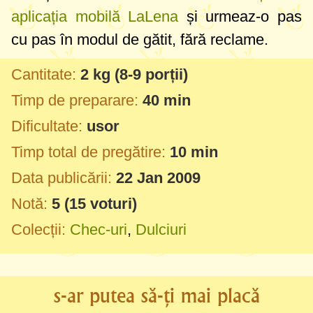
aplicația mobilă LaLena
și urmeaz-o pas
cu pas în modul de gătit, fără reclame.
Cantitate:
2 kg
(8-9 porții)
Timp de preparare:
40 min
Dificultate:
usor
Timp total de pregătire:
10 min
Data publicării:
22 Jan 2009
Notă:
5
(
15
voturi)
Colecții:
Chec-uri
,
Dulciuri
s-ar putea să-ți mai placă