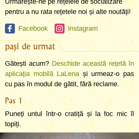
Urmărește-ne pe rețelele de socializare
pentru a nu rata rețetele noi și alte noutăți!
Facebook
Instagram
pași de urmat
Gătești acum?
Deschide această rețetă în
aplicația mobilă LaLena
și urmeaz-o pas
cu pas în modul de gătit, fără reclame.
Pas 1
Puneți untul într-o cratiță și la foc mic îl
topiți.