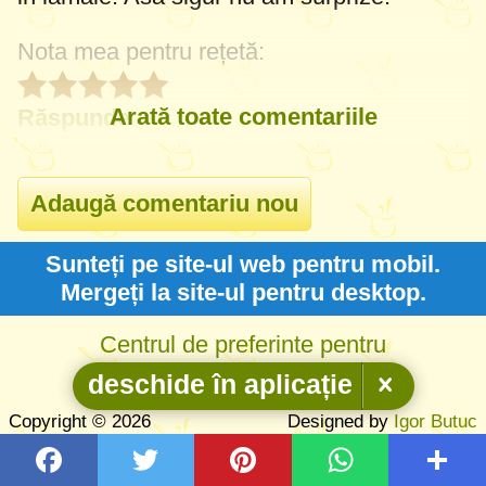
Nota mea pentru rețetă:
Arată toate comentariile
Răspunde
Sunteți pe site-ul web pentru mobil.
Mergeți la site-ul pentru desktop.
Centrul de preferinte pentru
confidentialitate
deschide în aplicație
Copyright © 2026
Designed by
Igor Butuc