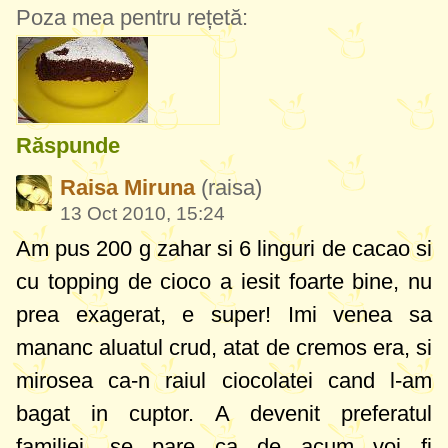
Poza mea pentru rețetă:
Răspunde
Raisa Miruna
(raisa)
13 Oct 2010, 15:24
Am pus 200 g zahar si 6 linguri de cacao si
cu topping de cioco a iesit foarte bine, nu
prea exagerat, e super! Imi venea sa
mananc aluatul crud, atat de cremos era, si
mirosea ca-n raiul ciocolatei cand l-am
bagat in cuptor. A devenit preferatul
familiei, se pare ca de acum voi fi