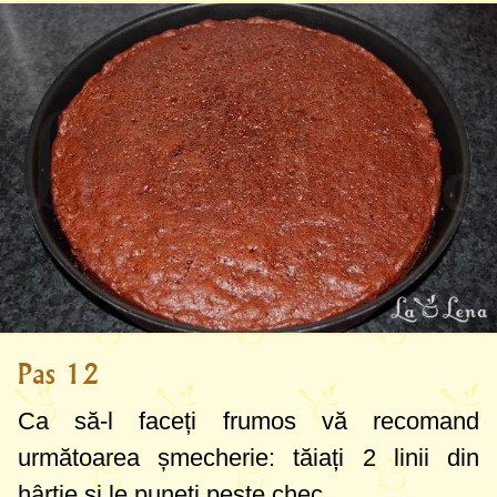
Pas 12
Ca să-l faceți frumos vă recomand
următoarea șmecherie: tăiați 2 linii din
hârtie și le puneți peste chec.