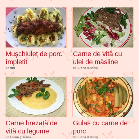
Mușchiuleț de porc
Carne de vită cu
împletit
ulei de măsline
de
tiki
de
Elena
(Ellena)
Carne brezață de
Gulaș cu carne de
vită cu legume
porc
de
Elena
(Ellena)
de
Elena
(Ellena)