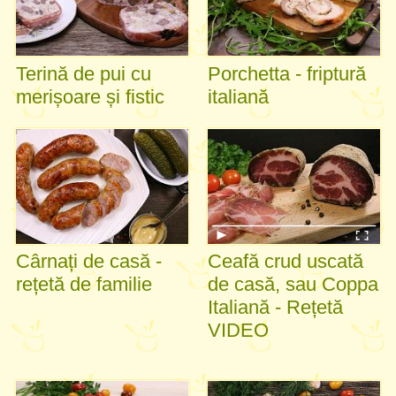
Terină de pui cu
Porchetta - friptură
merișoare și fistic
italiană
Cârnați de casă -
Ceafă crud uscată
rețetă de familie
de casă, sau Coppa
Italiană - Rețetă
VIDEO