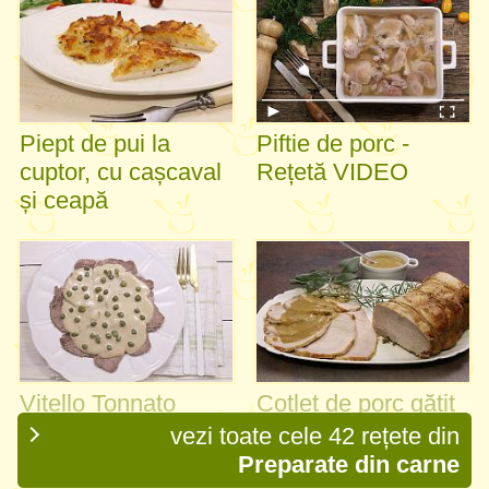
Piept de pui la
Piftie de porc -
cuptor, cu cașcaval
Rețetă VIDEO
și ceapă
Vitello Tonnato
Cotlet de porc gătit
în lapte - Arista di
vezi toate cele 42 rețete din
Maiale al Latte
Preparate din carne