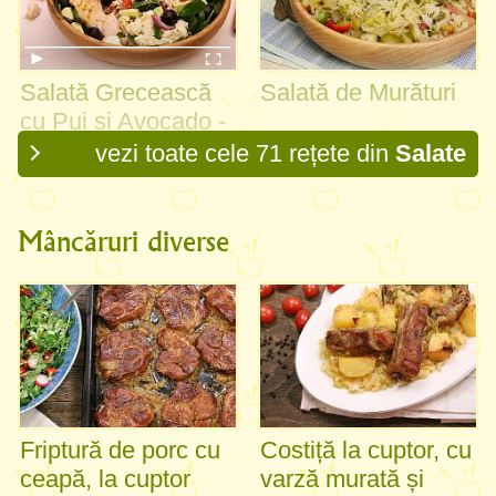
Salată Grecească
Salată de Murături
cu Pui și Avocado -
Rețetă VIDEO
vezi toate cele 71 rețete din
Salate
Mâncăruri diverse
Friptură de porc cu
Costiță la cuptor, cu
ceapă, la cuptor
varză murată și