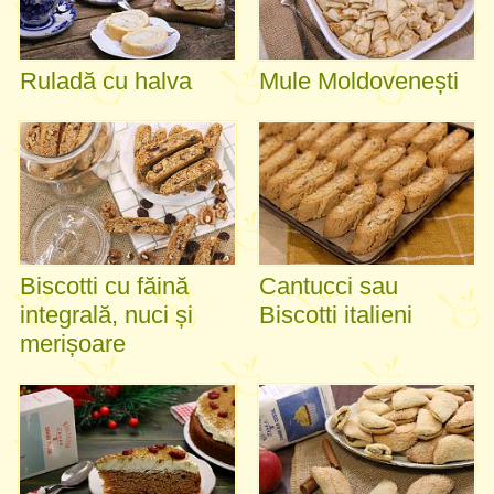
Ruladă cu halva
Mule Moldovenești
Biscotti cu făină
Cantucci sau
integrală, nuci și
Biscotti italieni
merișoare