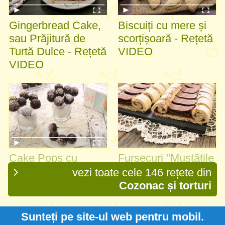
Gingerbread Cake,
Biscuiți cu mere și
sau Prăjitură de
scorțișoară - Rețetă
Turtă Dulce - Rețetă
VIDEO
VIDEO
Cake Pops cu
Fursecuri "Mustățile
banane și ciocolată
Bunicului"
vezi toate cele 146 rețete din
- Rețetă VIDEO
Cozonac și torturi
Sunteți pe site-ul web pentru mobil.