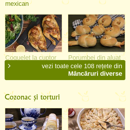
mexican
Coquelet la cuptor
Porumbei din aluat
cu usturoi, lămâie și
de pâine
vezi toate cele 108 rețete din
rozmarin
Mâncăruri diverse
Cozonac și torturi