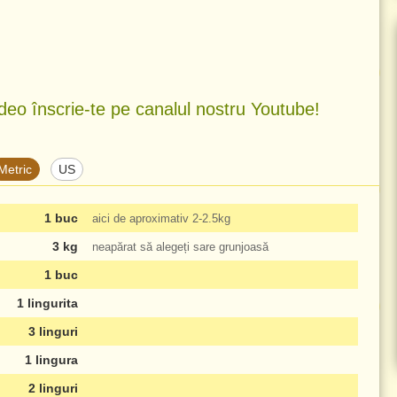
deo înscrie-te pe canalul nostru Youtube!
Metric
US
1 buc
aici de aproximativ
2-2.5kg
3 kg
neapărat să alegeți sare grunjoasă
1 buc
1 lingurita
3 linguri
1 lingura
2 linguri