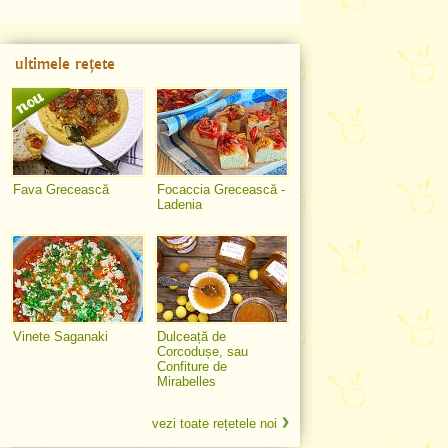
ultimele rețete
Fava Grecească
Focaccia Grecească -
Ladenia
Vinete Saganaki
Dulceață de
Corcodușe, sau
Confiture de
Mirabelles
vezi toate rețetele noi