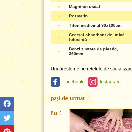
●
Maghiran uscat
●
Rozmarin
●
Tifon medicinal 90x100cm
Cearșaf absorbant de unică
●
folosință
Benzi zimțate de plastic,
●
360mm
Urmărește-ne pe rețelele de socializare 
Facebook
Instagram
pași de urmat
Pas 1