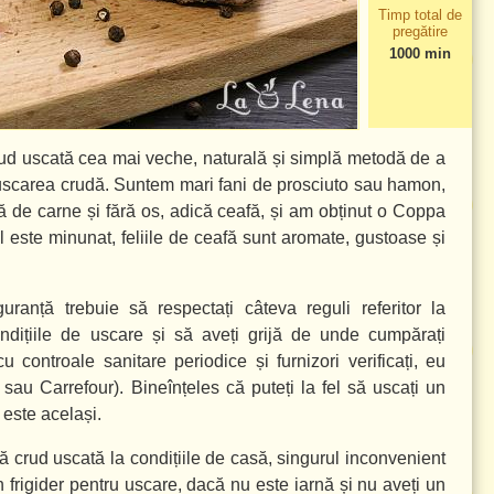
Timp total de
pregătire
1000 min
rud uscată cea mai veche, naturală și simplă metodă de a
 uscarea crudă. Suntem mari fani de prosciuto sau hamon,
 de carne și fără os, adică ceafă, și am obținut o Coppa
l este minunat, feliile de ceafă sunt aromate, gustoase și
uranță trebuie să respectați câteva reguli referitor la
ondițiile de uscare și să aveți grijă de unde cumpărați
controale sanitare periodice și furnizori verificați, eu
au Carrefour). Bineînțeles că puteți la fel să uscați un
 este același.
ă crud uscată la condițiile de casă, singurul inconvenient
n frigider pentru uscare, dacă nu este iarnă și nu aveți un