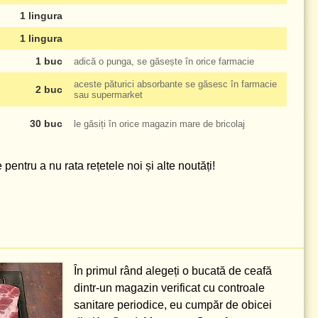
1 lingura
1 lingura
1 buc
adică o punga, se găsește în orice farmacie
aceste păturici absorbante se găsesc în farmacie
2 buc
sau supermarket
30 buc
le găsiți în orice magazin mare de bricolaj
pentru a nu rata rețetele noi și alte noutăți!
În primul rând alegeți o bucată de ceafă
dintr-un magazin verificat cu controale
sanitare periodice, eu cumpăr de obicei