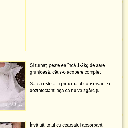
Și turnați peste ea încă
1-2kg
de sare
grunjoasă, cât s-o acopere complet.
Sarea este aici principalul conservant și
dezinfectant, așa că nu vă zgârciți.
Învăluiți totul cu cearșaful absorbant,