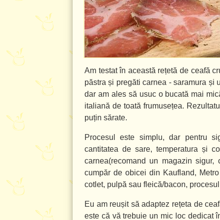
Am testat în această rețetă de ceafă c
păstra și pregăti carnea - saramura și
dar am ales să usuc o bucată mai mică
italiană de toată frumusețea. Rezultatu
puțin sărate.
Procesul este simplu, dar pentru sig
cantitatea de sare, temperatura și c
carnea(recomand un magazin sigur, cu 
cumpăr de obicei din Kaufland, Metro s
cotlet, pulpă sau fleică/bacon, procesul
Eu am reușit să adaptez rețeta de ceaf
este că vă trebuie un mic loc dedicat î