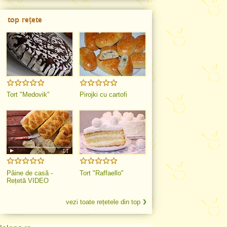
top rețete
Tort "Medovik"
Pirojki cu cartofi
Pâine de casă -
Tort "Raffaello"
Rețetă VIDEO
vezi toate rețetele din top