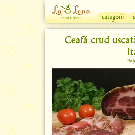
categorii
rețete culinare
Ceafă crud uscat
It
Reț