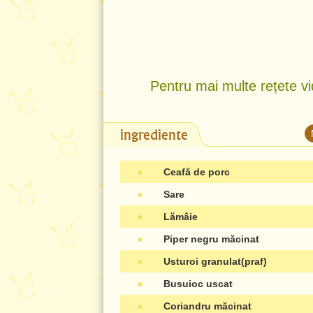
Pentru mai multe rețete vi
ingrediente
●
Ceafă de porc
●
Sare
●
Lămâie
●
Piper negru măcinat
●
Usturoi granulat(praf)
●
Busuioc uscat
●
Coriandru măcinat