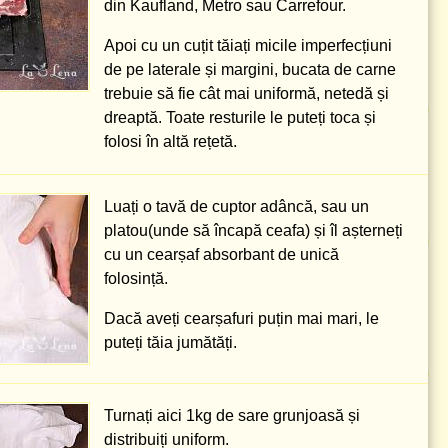
din Kaufland, Metro sau Carrefour.
Apoi cu un cuțit tăiați micile imperfecțiuni
de pe laterale și margini, bucata de carne
trebuie să fie cât mai uniformă, netedă și
dreaptă. Toate resturile le puteți toca și
folosi în altă rețetă.
Luați o tavă de cuptor adâncă, sau un
platou(unde să încapă ceafa) și îl așterneți
cu un cearșaf absorbant de unică
folosință.
Dacă aveți cearșafuri puțin mai mari, le
puteți tăia jumătăți.
Turnați aici
1kg
de sare grunjoasă și
distribuiți uniform.