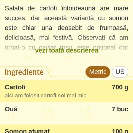
Salata de cartofi întotdeauna are mare
succes, dar această variantă cu somon
este chiar una deosebit de frumoasă,
delicioasă, mai festivă. Observați că am
ornat-o cu caviar roșu, este opțional dar
vezi toată descrierea
foarte recomandat dacă o vreți cu efect de
"Oau!". Îmi place foarte mult dressingul,
ingrediente
Metric
US
deși nu-i maioneză, se potrivește minunat
cu cartofii și peștele, este fresh și mult mai
Cartofi
700 g
aici am folosit cartofi noi mai mici
light.
Ouă
7 buc
În această variantă a salatei de cartofi cu
somon am folosit cartofi noi, pentru că se
Somon afumat
100 g
găsesc în piață. Dar se pot face cu cartofi