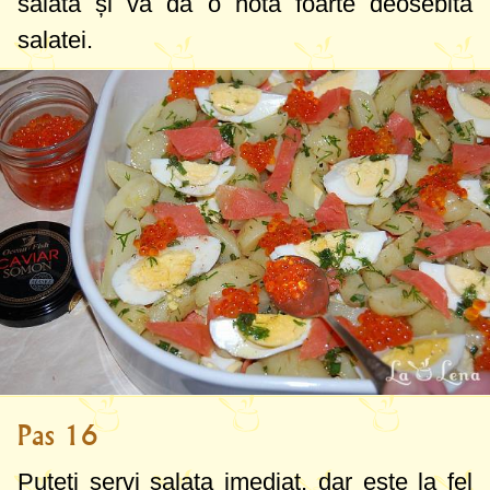
salată și va da o notă foarte deosebită
salatei.
Pas 16
Puteți servi salata imediat, dar este la fel