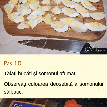
Pas 10
Tăiați bucăți și somonul afumat.
Observați culoarea deosebită a somonului
sălbatic.