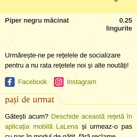
vitamine sănătoase!
Piper negru măcinat
0.25
lingurite
Urmărește-ne pe rețelele de socializare
pentru a nu rata rețetele noi și alte noutăți!
Facebook
Instagram
pași de urmat
Gătești acum?
Deschide această rețetă în
aplicația mobilă LaLena
și urmeaz-o pas
cu pas în modul de gătit, fără reclame.