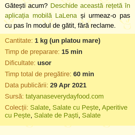
Gătești acum?
Deschide această rețetă în
aplicația mobilă LaLena
și urmeaz-o pas
cu pas în modul de gătit, fără reclame.
Cantitate:
1 kg
(un platou mare)
Timp de preparare:
15 min
Dificultate:
usor
Timp total de pregătire:
60 min
Data publicării:
29 Apr 2021
Sursă:
tatyanaseverydayfood.com
Colecții:
Salate
,
Salate cu Pește
,
Aperitive
cu Pește
,
Salate de Paști
,
Salate