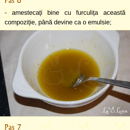
Pas 6
- amestecați bine cu furculița această
compoziție, până devine ca o emulsie;
Pas 7