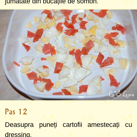
jumătate din bucățile de somon.
Pas 12
Deasupra puneți cartofii amestecați cu
dressing.