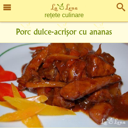
rețete culinare
Porc dulce-acrișor cu ananas