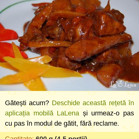
Gătești acum?
Deschide această rețetă în
aplicația mobilă LaLena
și urmeaz-o pas
cu pas în modul de gătit, fără reclame.
Cantitate:
600 g
(4-5 porții)