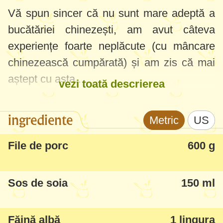
Vă spun sincer că nu sunt mare adeptă a
bucătăriei chinezești, am avut câteva
experiențe foarte neplăcute (cu mâncare
chinezească cumpărată) și am zis că mai
aștept cu asta....
vezi toată descrierea
Am avut săptămâna trecută puțin curaj,
ingrediente
Metric
US
chef și timp, am găsit într-o carte rețeta
asta și repede am încercat-o. Deci, ce-i
File de porc
600 g
făcut cu mâna ta, după o rețetă bună, cu
ingrediente sigure - și poftim un rezultat
Sos de soia
150 ml
foarte, foarte delicios și deosebit.
Chiar vă recomand să încercați, deși am
Făină albă
1 lingura