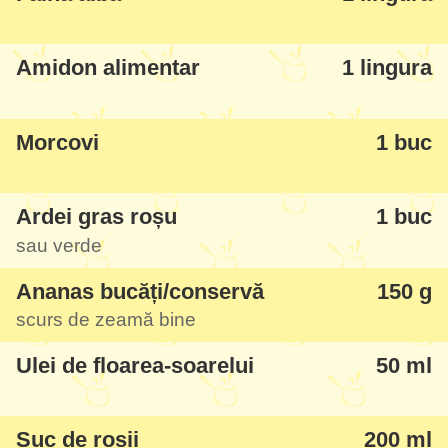
fost sceptică chiar și în timpul procesului
de preparare, rezultatul a întrecut mult
Amidon alimentar
1 lingura
așteptările - și ale mele și ale soțului....
Morcovi
1 buc
Ardei gras roșu
1 buc
sau verde
Ananas bucăți/conservă
150 g
scurs de zeamă bine
Ulei de floarea-soarelui
50 ml
Suc de roșii
200 ml