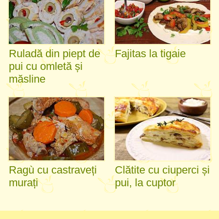
Ruladă din piept de
Fajitas la tigaie
pui cu omletă și
măsline
Ragù cu castraveți
Clătite cu ciuperci și
murați
pui, la cuptor