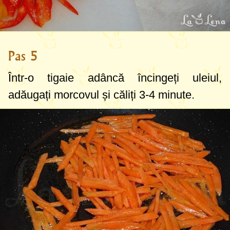
Pas 5
Într-o tigaie adâncă încingeți uleiul,
adăugați morcovul și căliți 3-4 minute.