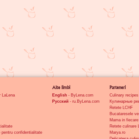
Alte limbi
Parteneri
or LaLena
English
- ByLena.com
Culinary recipe
Русский
- ru.ByLena.com
Кулинарные ре
Retete LCHF
Bucataresele ve
Mama in fiecare 
ialitate
Retete culinare
 pentru confidentialitate
Marya.ro
Delicatesa culin