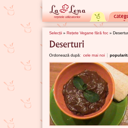
catego
rețetele utilizatorilor
Selecții
»
Rețete Vegane fără foc
» Desertur
Deserturi
Ordonează după:
cele mai noi
popularit