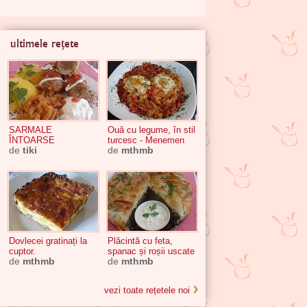
ultimele rețete
SARMALE
Ouă cu legume, în stil
ÎNTOARSE
turcesc - Menemen
de
tiki
de
mthmb
Dovlecei gratinați la
Plăcintă cu feta,
cuptor.
spanac și roșii uscate
de
mthmb
de
mthmb
vezi toate rețetele noi