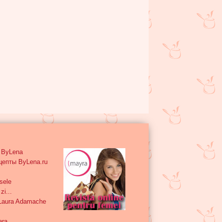
s ByLena
цепты ByLena.ru
sele
zi...
 Laura Adamache
ara