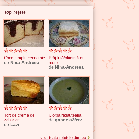
top rețete
Chec simplu economic
Prăjitură/plăcintă cu
de
Nina-Andreea
mere
de
Nina-Andreea
Tort de cremă de
Ciorbă rădăuțeană
zahăr ars
de
gabriela29sv
de
Lavi
vezi toate rețetele din top