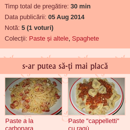
Timp total de pregătire:
30 min
Data publicării:
05 Aug 2014
Notă:
5
(
1
voturi)
Colecții:
Paste și altele
,
Spaghete
s-ar putea să-ți mai placă
Paste a la
Paste "cappelletti"
carbonara
cu ragù