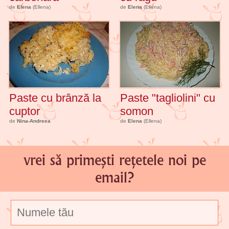
de
Elena
(Ellena)
de
Elena
(Ellena)
Paste cu brânză la
Paste "tagliolini" cu
cuptor
somon
de
Nina-Andreea
de
Elena
(Ellena)
vrei să primești rețetele noi pe
email?