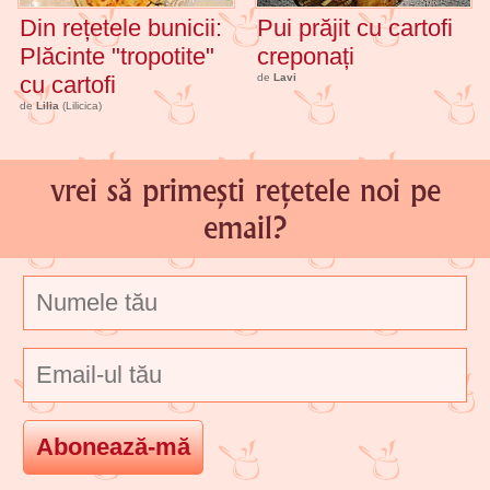
Din rețetele bunicii:
Pui prăjit cu cartofi
Plăcinte "tropotite"
creponați
cu cartofi
de
Lavi
de
Lilia
(Lilicica)
vrei să primești rețetele noi pe
email?