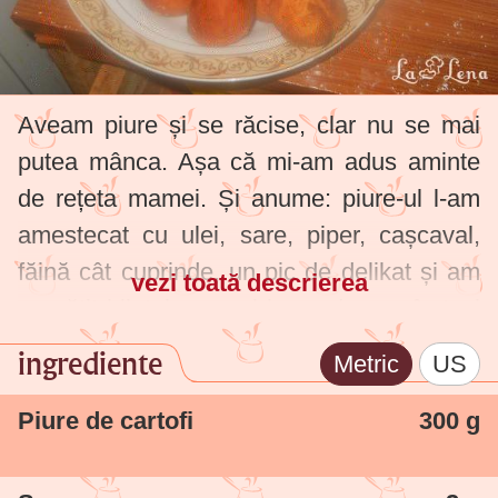
Aveam piure și se răcise, clar nu se mai
putea mânca. Așa că mi-am adus aminte
de rețeta mamei. Și anume: piure-ul l-am
amestecat cu ulei, sare, piper, cașcaval,
făină cât cuprinde, un pic de delikat și am
vezi toată descrierea
pregătit biluțele numai bune de pus în tuci
pentru prăjit, o nebunie... s-au mâncat
ingrediente
Metric
US
imediat, eu nu le-am folosit ca și aperitiv,
însă merg bine și simple. Poftă bună
Piure de cartofi
300 g
fetelor și de ce nu și băieților :-))