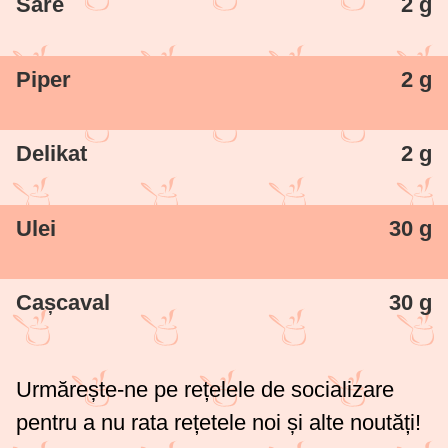
Sare
2 g
Piper
2 g
Delikat
2 g
Ulei
30 g
Cașcaval
30 g
Urmărește-ne pe rețelele de socializare
pentru a nu rata rețetele noi și alte noutăți!