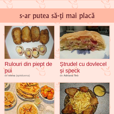
s-ar putea să-ți mai placă
Rulouri din piept de
Ștrudel cu dovlecel
pui
și speck
de
elena
(spiriduena)
de
Adriana Teo