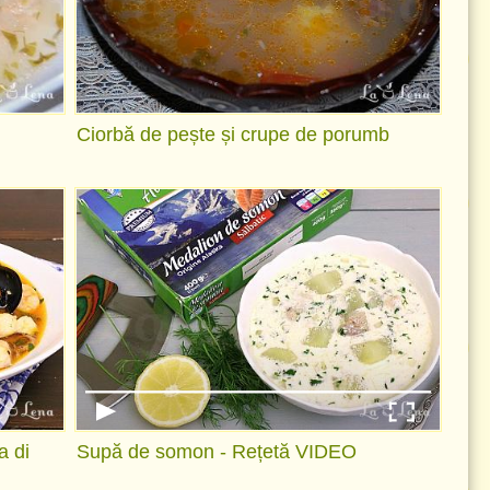
Ciorbă de pește și crupe de porumb
a di
Supă de somon - Rețetă VIDEO