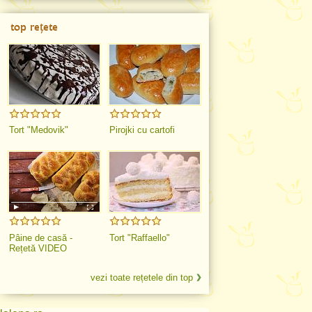
top rețete
Tort "Medovik"
Pirojki cu cartofi
Pâine de casă -
Tort "Raffaello"
Rețetă VIDEO
vezi toate rețetele din top