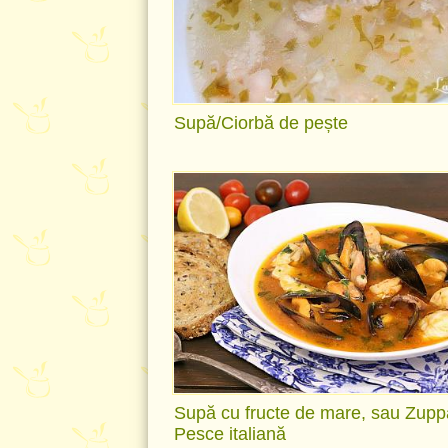
Supă/Ciorbă de pește
Supă cu fructe de mare, sau Zupp
Pesce italiană