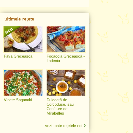
ultimele rețete
Fava Grecească
Focaccia Grecească -
Ladenia
Vinete Saganaki
Dulceață de
Corcodușe, sau
Confiture de
Mirabelles
vezi toate rețetele noi