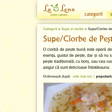
categorii
rețete culinare
Categorii
»
Supe și ciorbe
» Supe/Ciorbe de
Supe/Ciorbe de Peș
O ciorbă de pește bună este operă de a
esența, gustul de pește, dar și să nu s
pește tradițională, cu borș, sau cea r
asigur că sunt delicioase întotdeauna.
Ordonează după:
cele mai noi
popularit