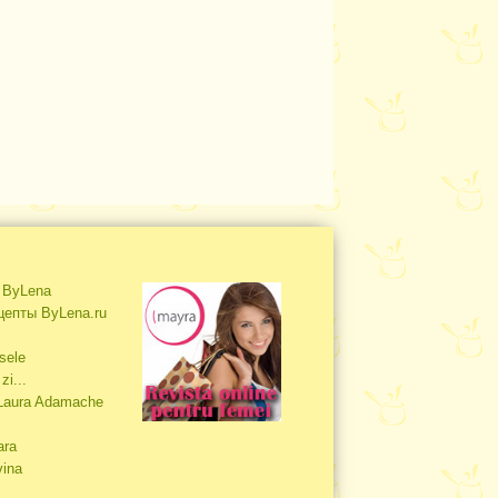
s ByLena
цепты ByLena.ru
sele
zi...
 Laura Adamache
ara
vina