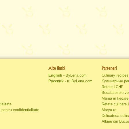
Alte limbi
Parteneri
English
- ByLena.com
Culinary recipe
Русский
- ru.ByLena.com
Кулинарные ре
Retete LCHF
Bucataresele ve
Mama in fiecare 
ialitate
Retete culinare
 pentru confidentialitate
Marya.ro
Delicatesa culin
Albine din Buco