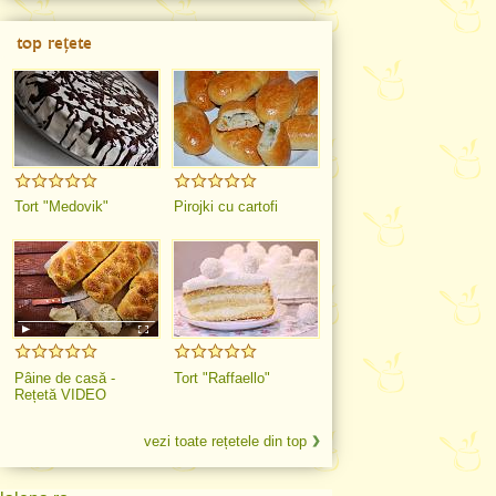
top rețete
Tort "Medovik"
Pirojki cu cartofi
Pâine de casă -
Tort "Raffaello"
Rețetă VIDEO
vezi toate rețetele din top