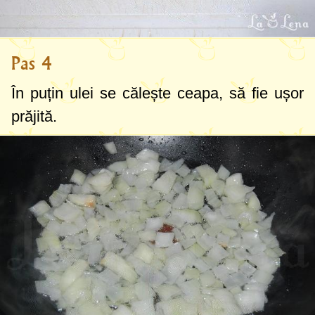
Pas 4
În puțin ulei se călește ceapa, să fie ușor
prăjită.