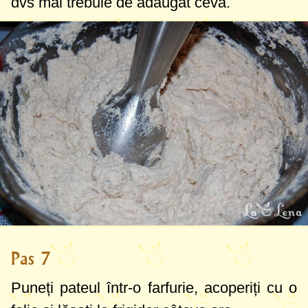
dvs mai trebuie de adăugat ceva.
Pas 7
Puneți pateul într-o farfurie, acoperiți cu o