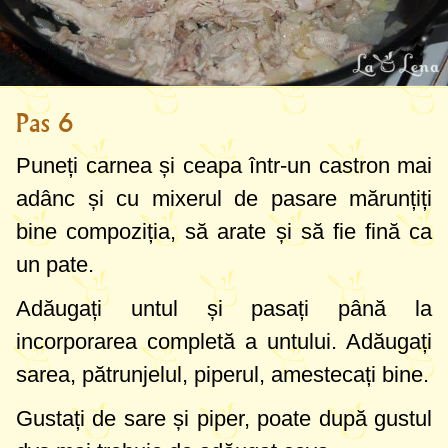
Pas 6
Puneți carnea și ceapa într-un castron mai
adânc și cu mixerul de pasare mărunțiți
bine compoziția, să arate și să fie fină ca
un pate.
Adăugați untul și pasați până la
incorporarea completă a untului. Adăugați
sarea, pătrunjelul, piperul, amestecați bine.
Gustați de sare și piper, poate după gustul