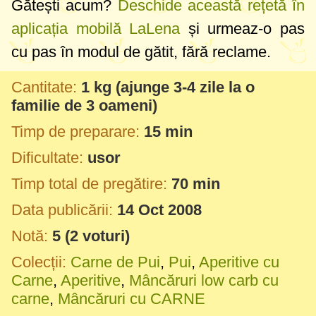
Gătești acum?
Deschide această rețetă în
aplicația mobilă LaLena
și urmeaz-o pas
cu pas în modul de gătit, fără reclame.
Cantitate:
1 kg
(ajunge 3-4 zile la o
familie de 3 oameni)
Timp de preparare:
15 min
Dificultate:
usor
Timp total de pregătire:
70 min
Data publicării:
14 Oct 2008
Notă:
5
(
2
voturi)
Colecții:
Carne de Pui
,
Pui
,
Aperitive cu
Carne
,
Aperitive
,
Mâncăruri low carb cu
carne
,
Mâncăruri cu CARNE