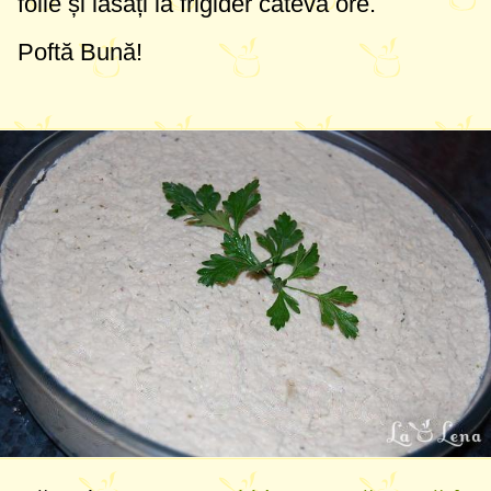
folie și lăsați la frigider câteva ore.
Poftă Bună!