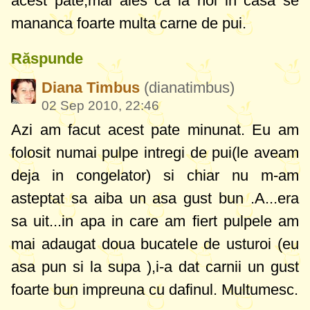
acest pate,mai ales ca la noi in casa se
mananca foarte multa carne de pui.
Răspunde
Diana Timbus
(dianatimbus)
02 Sep 2010, 22:46
Azi am facut acest pate minunat. Eu am
folosit numai pulpe intregi de pui(le aveam
deja in congelator) si chiar nu m-am
asteptat sa aiba un asa gust bun .A...era
sa uit...in apa in care am fiert pulpele am
mai adaugat doua bucatele de usturoi (eu
asa pun si la supa ),i-a dat carnii un gust
foarte bun impreuna cu dafinul. Multumesc.