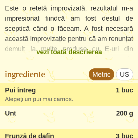
Este o rețetă improvizată, rezultatul m-a
impresionat fiindcă am fost destul de
sceptică când o făceam. A fost necesară
această improvizație pentru că am renunțat
demult la multe produse cu E-uri din
vezi toată descrierea
comerț, iar pate-urile, mezelurile sunt cele
mai E-oase. Foarte bună rețetă pentru
ingrediente
Metric
US
micul dejun, mai ales pentru copii. Voi face
în curând o rubrică cu rețete speciale
Pui întreg
1 buc
Alegeți un pui mai carnos.
pentru micul dejun.
Unt
200 g
Frunză de dafin
3 buc