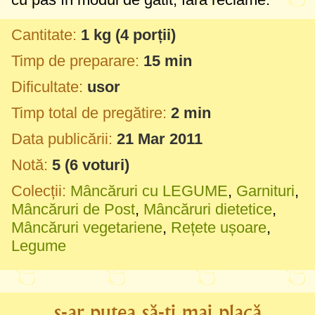
Cantitate:
1 kg
(4 porții)
Timp de preparare:
15 min
Dificultate:
usor
Timp total de pregătire:
2 min
Data publicării:
21 Mar 2011
Notă:
5
(
6
voturi)
Colecții:
Mâncăruri cu LEGUME
,
Garnituri
,
Mâncăruri de Post
,
Mâncăruri dietetice
,
Mâncăruri vegetariene
,
Rețete ușoare
,
Legume
s-ar putea să-ți mai placă