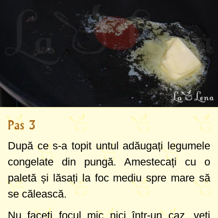
Pas 3
După ce s-a topit untul adăugați legumele
congelate din pungă. Amestecați cu o
paletă și lăsați la foc mediu spre mare să
se călească.
Nu faceți focul mic nici într-un caz, veți