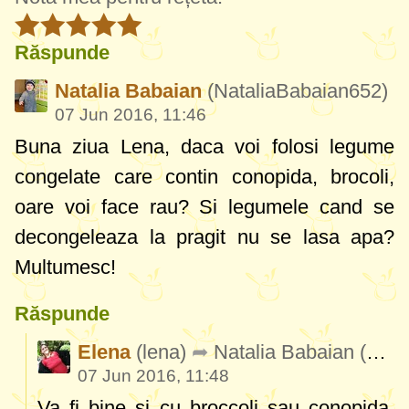
Răspunde
Natalia Babaian
(NataliaBabaian652)
07 Jun 2016, 11:46
Buna ziua Lena, daca voi folosi legume
congelate care contin conopida, brocoli,
oare voi face rau? Si legumele cand se
decongeleaza la pragit nu se lasa apa?
Multumesc!
Răspunde
Elena
(lena)
Natalia Babaian
(NataliaBabaian652)
07 Jun 2016, 11:48
Va fi bine si cu broccoli sau conopida,