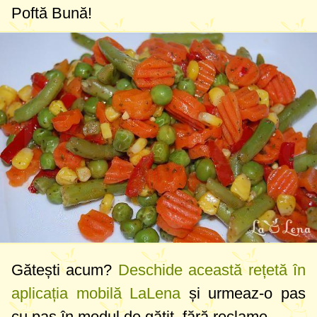
Poftă Bună!
Gătești acum?
Deschide această rețetă în
aplicația mobilă LaLena
și urmeaz-o pas
cu pas în modul de gătit, fără reclame.