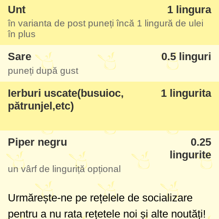
Metoda este simplă, chiar banală dar poate
Unt
1 lingura
în varianta de post puneți încă
1 lingură
de ulei
totuși cineva nu o cunoaște, și am zis să
în plus
vă dau mici detalii cum să le faceți mai
Sare
0.5 linguri
gustoase.
puneți după gust
Atenție! În varianta de post folosiți doar ulei
Ierburi uscate(busuioc,
1 lingurita
simplu.
pătrunjel,etc)
Piper negru
0.25
lingurite
un vârf de linguriță opțional
Urmărește-ne pe rețelele de socializare
pentru a nu rata rețetele noi și alte noutăți!