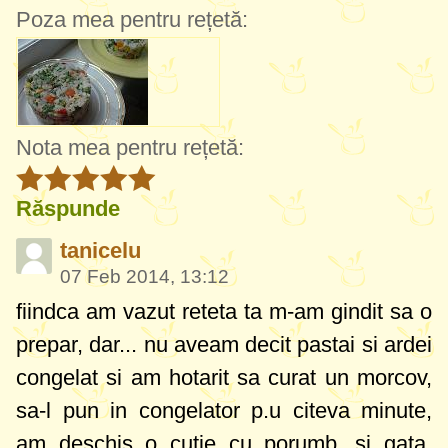
Poza mea pentru rețetă:
Nota mea pentru rețetă:
Răspunde
tanicelu
07 Feb 2014, 13:12
fiindca am vazut reteta ta m-am gindit sa o
prepar, dar... nu aveam decit pastai si ardei
congelat si am hotarit sa curat un morcov,
sa-l pun in congelator p.u citeva minute,
am deschis o cutie cu porumb...si gata.