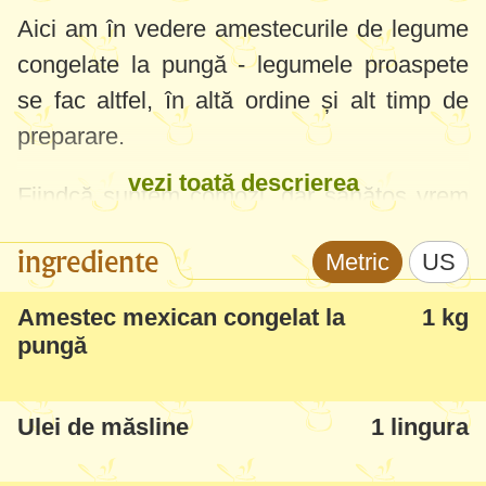
Aici am în vedere amestecurile de legume
congelate la pungă - legumele proaspete
se fac altfel, în altă ordine și alt timp de
preparare.
vezi toată descrierea
Fiindcă suntem comozi, dar sănătos vrem
să mâncăm - soluția nouă și foarte comodă
ingrediente
Metric
US
sunt aceste amestecuri congelate la
pungă. Sofiei îi plac foarte mult, este un
Amestec mexican congelat la
1 kg
întreg ritual la noi cu alesul culorilor, și mă
pungă
bucur că la ea culoarea preferată este
verde (știți cum "crește" inima mamei când
Ulei de măsline
1 lingura
copilașul mănâncă bine și sănătos:)