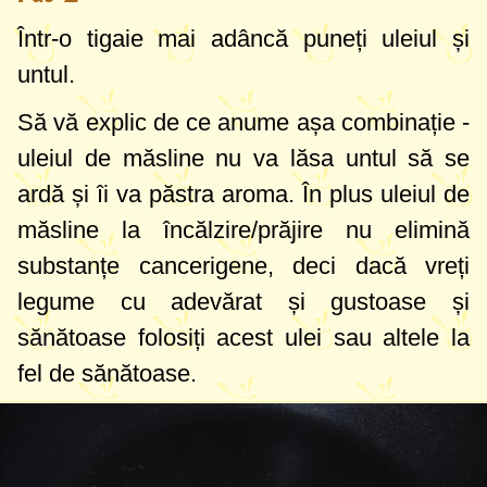
Într-o tigaie mai adâncă puneți uleiul și
untul.
Să vă explic de ce anume așa combinație -
uleiul de măsline nu va lăsa untul să se
ardă și îi va păstra aroma. În plus uleiul de
măsline la încălzire/prăjire nu elimină
substanțe cancerigene, deci dacă vreți
legume cu adevărat și gustoase și
sănătoase folosiți acest ulei sau altele la
fel de sănătoase.