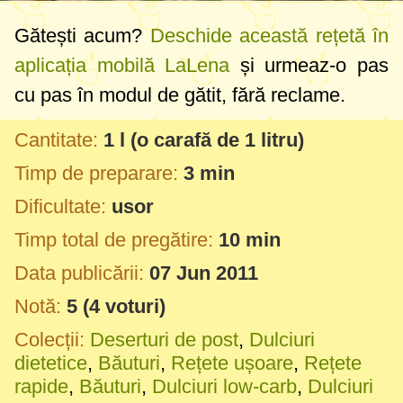
Gătești acum?
Deschide această rețetă în
aplicația mobilă LaLena
și urmeaz-o pas
cu pas în modul de gătit, fără reclame.
Cantitate:
1 l
(o carafă de
1 litru
)
Timp de preparare:
3 min
Dificultate:
usor
Timp total de pregătire:
10 min
Data publicării:
07 Jun 2011
Notă:
5
(
4
voturi)
Colecții:
Deserturi de post
,
Dulciuri
dietetice
,
Băuturi
,
Rețete ușoare
,
Rețete
rapide
,
Băuturi
,
Dulciuri low-carb
,
Dulciuri