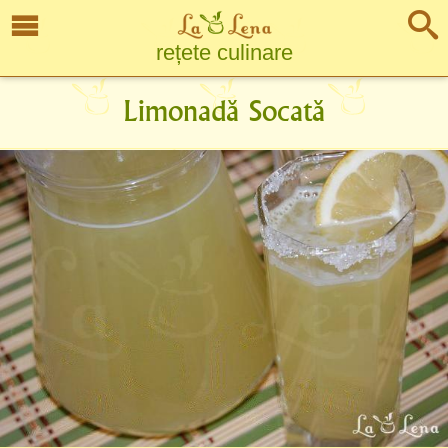
rețete culinare
Limonadă Socată