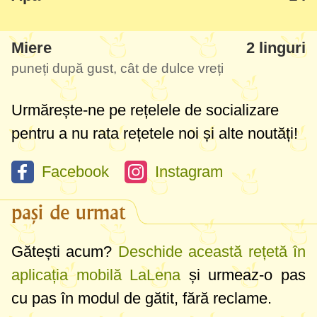
foarte apreciată de toți care au gustat-o. O
bună soluție dacă vă place aroma de soc
Miere
2 linguri
dar nu aveți timp și chef să faceți socată -
puneți după gust, cât de dulce vreți
Limonadă "șocată" :)
Urmărește-ne pe rețelele de socializare
Să-mi spuneți cum păstrați florile de soc
pentru a nu rata rețetele noi și alte noutăți!
pentru iarnă - știu că se usucă, dar oare
Facebook
Instagram
cum merg congelate?
pași de urmat
Gătești acum?
Deschide această rețetă în
aplicația mobilă LaLena
și urmeaz-o pas
cu pas în modul de gătit, fără reclame.