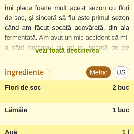
Îmi place foarte mult acest sezon cu flori
de soc, și sinceră să fiu este primul sezon
când am făcut socată adevărată, din aia
fermentată. Am avut un mic accident că mi-
a sărit borcanul cu tot cu socată de pe
vezi toată descrierea
glaful geamului și nu prea am cum să vă
pun poze deocamdată, dar repet procedura
ingrediente
Metric
US
încă o dată (că tot am învățat din greșeli:)
și o să vedeți și socata pe site zilele
Flori de soc
2 buc
următoare.
Lămâie
1 buc
Acum să vă arăt cum foloseam și folosesc
florile de soc pentru a face o băutură super
Apă
1 l
aromată - o fac deja de vreo 3 ani - și este