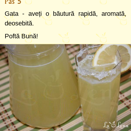
Pas 5
Gata - aveți o băutură rapidă, aromată,
deosebită.
Poftă Bună!