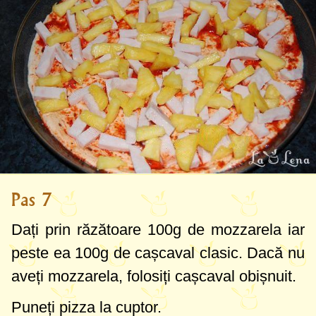
Pas 7
Dați prin răzătoare
100g
de mozzarela iar
peste ea
100g
de cașcaval clasic. Dacă nu
aveți mozzarela, folosiți cașcaval obișnuit.
Puneți pizza la cuptor.