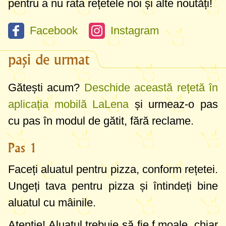
pentru a nu rata rețetele noi și alte noutăți!
Facebook
Instagram
pași de urmat
Gătești acum?
Deschide această rețetă în
aplicația mobilă LaLena
și urmeaz-o pas
cu pas în modul de gătit, fără reclame.
Pas 1
Faceți aluatul pentru pizza, conform rețetei.
Ungeți tava pentru pizza și întindeți bine
aluatul cu mâinile.
Atenție! Aluatul trebuie să fie f.moale, chiar