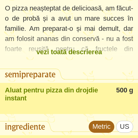
O pizza neașteptat de delicioasă, am făcut-
o de probă și a avut un mare succes în
familie. Am preparat-o și mai demult, dar
am folosit ananas din conservă - nu a fost
foarte reușită pentru că fructele din
vezi toată descrierea
conservă sunt dulci. Dacă vreți rezultate
deosebite folosiți ananas proaspăt.
semipreparate
Aluat pentru pizza din drojdie
500 g
instant
ingrediente
Metric
US