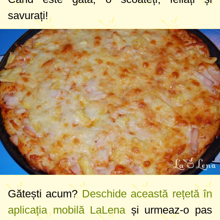
savurați!
Gătești acum?
Deschide această rețetă în
aplicația mobilă LaLena
și urmeaz-o pas