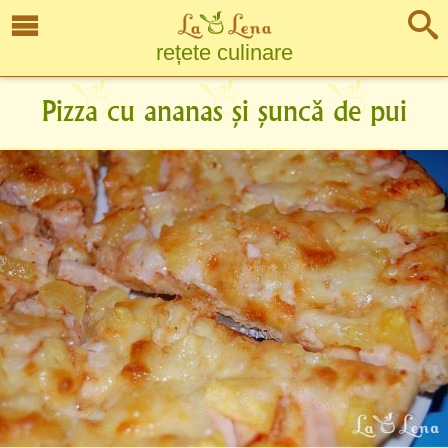
rețete culinare
Pizza cu ananas și șuncă de pui