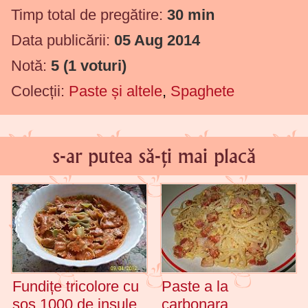
Timp total de pregătire:
30 min
Data publicării:
05 Aug 2014
Notă:
5
(
1
voturi)
Colecții:
Paste și altele
,
Spaghete
s-ar putea să-ți mai placă
Fundițe tricolore cu
Paste a la
sos 1000 de insule
carbonara