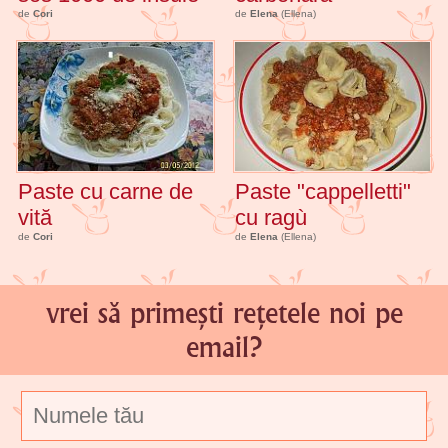
de
Cori
de
Elena
(Ellena)
Paste cu carne de
Paste "cappelletti"
vită
cu ragù
de
Cori
de
Elena
(Ellena)
vrei să primești rețetele noi pe
email?