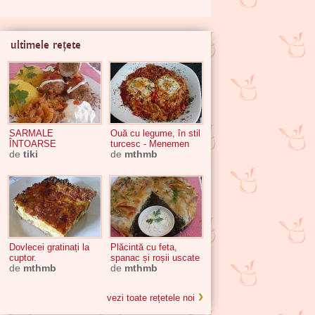
ultimele rețete
SARMALE
Ouă cu legume, în stil
ÎNTOARSE
turcesc - Menemen
de
tiki
de
mthmb
Dovlecei gratinați la
Plăcintă cu feta,
cuptor.
spanac și roșii uscate
de
mthmb
de
mthmb
vezi toate rețetele noi