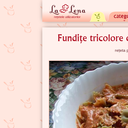
catego
rețetele utilizatorilor
Fundițe tricolore
rețeta 