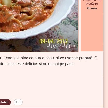
pregătire
25 min
t cu Lena știe bine ce bun e sosul și ce ușor se prepară. O
 de insule este delicios și nu numai pe paste.
Metric
US