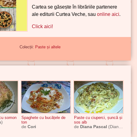
Cartea se găsește în librăriile partenere
ale editurii Curtea Veche, sau
online aici
.
Click aici!
Colecții:
Paste și altele
" cu somon
Spaghete cu bucățele de
Paste cu ciuperci, șuncă și
a)
ton
sos alb
de
Cori
de
Diana Pascal
(Dianna)