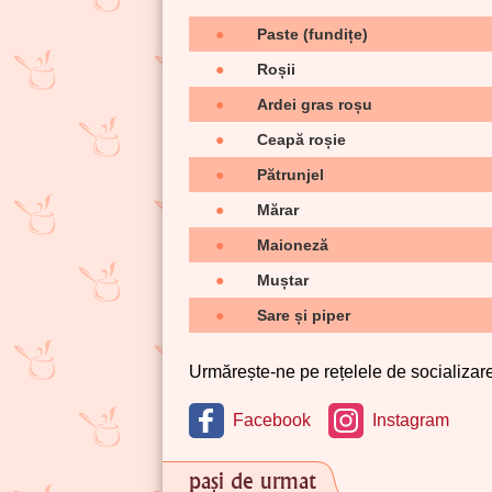
●
Paste (fundițe)
●
Roșii
●
Ardei gras roșu
●
Ceapă roșie
●
Pătrunjel
●
Mărar
●
Maioneză
●
Muștar
●
Sare și piper
Urmărește-ne pe rețelele de socializare 
Facebook
Instagram
pași de urmat