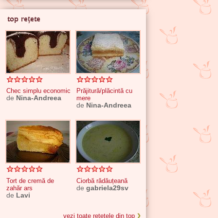
top rețete
Chec simplu economic
Prăjitură/plăcintă cu
de
Nina-Andreea
mere
de
Nina-Andreea
Tort de cremă de
Ciorbă rădăuțeană
zahăr ars
de
gabriela29sv
de
Lavi
vezi toate rețetele din top