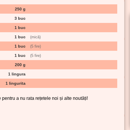
250 g
3 buc
1 buc
1 buc
(mică)
1 buc
(5 fire)
1 buc
(5 fire)
200 g
1 lingura
1 lingurita
pentru a nu rata rețetele noi și alte noutăți!