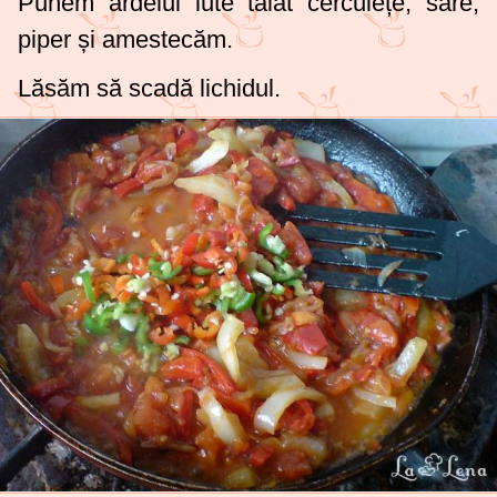
Punem ardeiul iute tăiat cerculețe, sare,
piper și amestecăm.
Lăsăm să scadă lichidul.