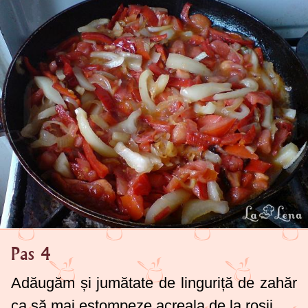
Pas 4
Adăugăm și jumătate de linguriță de zahăr
ca să mai estompeze acreala de la roșii.