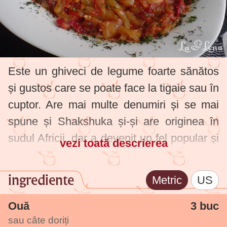
Este un ghiveci de legume foarte sănătos
și gustos care se poate face la tigaie sau în
cuptor. Are mai multe denumiri și se mai
spune și Shakshuka și-și are originea în
sudul Africii, dar a devenit un fel popular și
vezi toată descrierea
în Orientul Apropiat sau Mijlociu (Israel,
Turcia). Se prepară foarte repede, este
ingrediente
Metric
US
considerat un mic dejun, dar poate fi servit
și la prânz sau cină, când îi putem adăuga
Ouă
3 buc
sau câte doriți
la sfârșit puțină brânză.