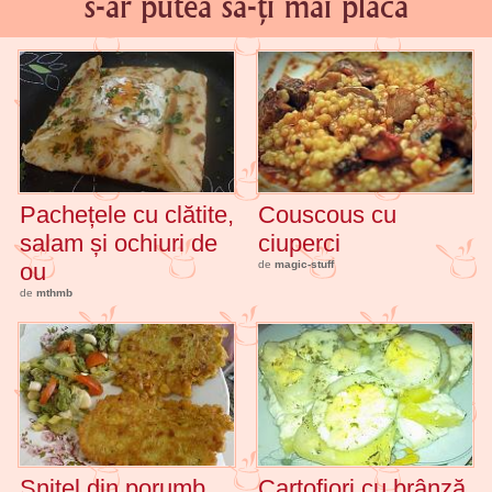
s-ar putea să-ți mai placă
Pachețele cu clătite,
Couscous cu
salam și ochiuri de
ciuperci
ou
de
magic-stuff
de
mthmb
Șnițel din porumb
Cartofiori cu brânză