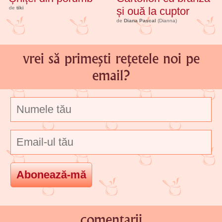
de
tiki
și ouă la cuptor
de
Diana Pascal
(Dianna)
vrei să primești rețetele noi pe
email?
comentarii