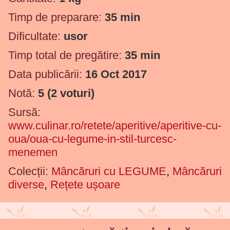
Timp de preparare:
35 min
Dificultate:
usor
Timp total de pregătire:
35 min
Data publicării:
16 Oct 2017
Notă:
5
(
2
voturi)
Sursă:
www.culinar.ro/retete/aperitive/aperitive-cu-
oua/oua-cu-legume-in-stil-turcesc-
menemen
Colecții:
Mâncăruri cu LEGUME
,
Mâncăruri
diverse
,
Rețete ușoare