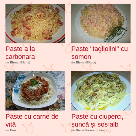
Paste a la
Paste "tagliolini" cu
carbonara
somon
de
Elena
(Ellena)
de
Elena
(Ellena)
Paste cu carne de
Paste cu ciuperci,
vită
șuncă și sos alb
de
Cori
de
Diana Pascal
(Dianna)