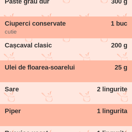
Paste grâu dur
300 g
Ciuperci conservate
1 buc
cutie
Cașcaval clasic
200 g
Ulei de floarea-soarelui
25 g
Sare
2 lingurite
Piper
1 lingurita