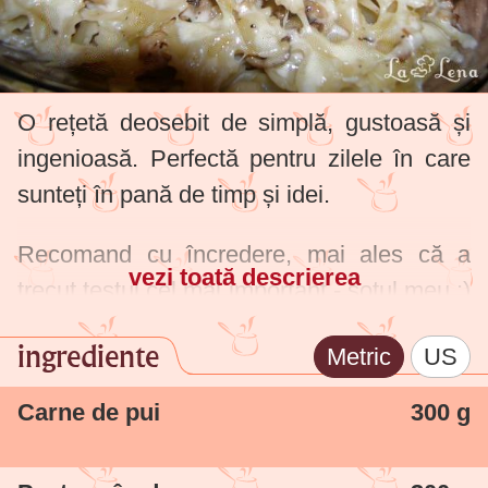
O rețetă deosebit de simplă, gustoasă și
ingenioasă. Perfectă pentru zilele în care
sunteți în pană de timp și idei.
Recomand cu încredere, mai ales că a
vezi toată descrierea
trecut testul cel mai important - soțul meu :)
A spus că este o combinație perfectă.
ingrediente
Metric
US
Se poate adăuga și ceapă în momentul
Carne de pui
300 g
călirii cărnii cu ciupercile, eu nu am pus
pentru că soțului nu-i place ceapa.