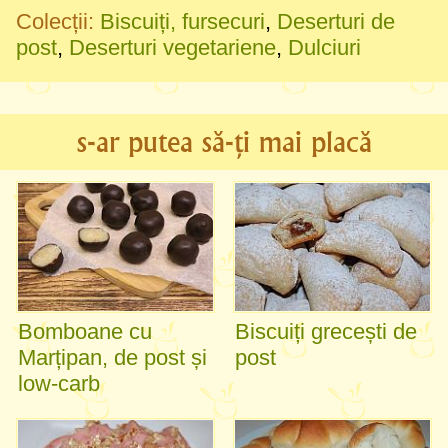
Colecții:
Biscuiți, fursecuri
,
Deserturi de
post
,
Deserturi vegetariene
,
Dulciuri
s-ar putea să-ți mai placă
Bomboane cu
Biscuiți grecești de
Marțipan, de post și
post
low-carb