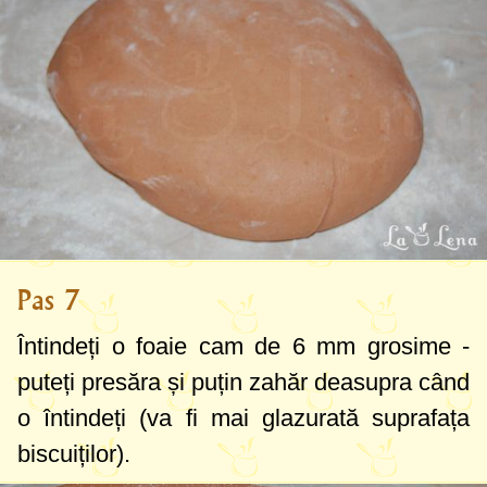
Pas 7
Întindeți o foaie cam de
6 mm
grosime -
puteți presăra și puțin zahăr deasupra când
o întindeți (va fi mai glazurată suprafața
biscuiților).