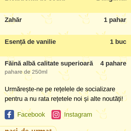
roșii, puteți dizolva puțină pastă de roșii cu
apă și o folosiți la biscuiți. Gustul de roșii
Zahăr
1 pahar
nu se simte deloc, nimeni nu ghicește din
ce sunt făcuți, și sunt plăcuți surprinși de
Esență de vanilie
1 buc
faptul că sunt și de post.
Făină albă calitate superioară
4 pahare
pahare de
250ml
Urmărește-ne pe rețelele de socializare
pentru a nu rata rețetele noi și alte noutăți!
Facebook
Instagram