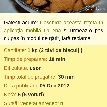
Gătești acum?
Deschide această rețetă în
aplicația mobilă LaLena
și urmeaz-o pas
cu pas în modul de gătit, fără reclame.
Cantitate:
1 kg
(2 tăvi de biscuiți)
Timp de preparare:
10 min
Dificultate:
usor
Timp total de pregătire:
30 min
Data publicării:
05 Dec 2012
Notă:
5
(
5
voturi)
Sursă:
vegetarianrecept.ru