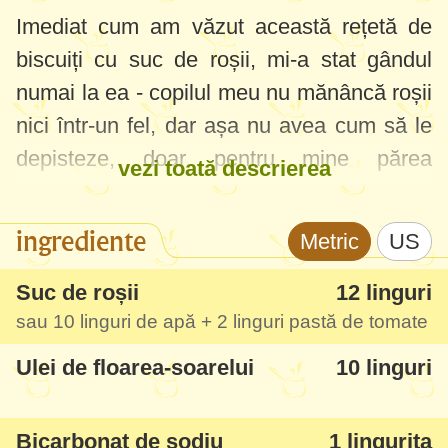
Imediat cum am văzut această rețetă de
biscuiți cu suc de roșii, mi-a stat gândul
numai la ea - copilul meu nu mănâncă roșii
nici într-un fel, dar așa nu avea cum să le
depisteze, doar pentru mine părea
vezi toată descrierea
combinația mai ciudată. Deci am avut
activitate creativă - am făcut "biscuiți roz"
ingrediente
Metric
US
împreună și mare mi-a fost uimirea ce
delicatesă ne-a ieșit.
Suc de roșii
12 linguri
sau
10 linguri
de apă +
2 linguri
pastă de tomate
În afara faptului că au o culoare plăcută
Ulei de floarea-soarelui
10 linguri
roz-portocalie - biscuiții cu suc de roșii sunt
foarte fragezi, moi, ceva intermediar între
Bicarbonat de sodiu
1 lingurita
turtă dulce și biscuiți. Dacă nu aveți suc de