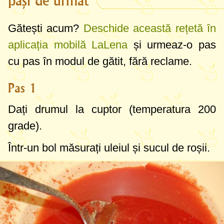
pași de urmat
Gătești acum?
Deschide această rețetă în
aplicația mobilă LaLena
și urmeaz-o pas
cu pas în modul de gătit, fără reclame.
Pas 1
Dați drumul la cuptor (temperatura
200
grade
).
Într-un bol măsurați uleiul și sucul de roșii.