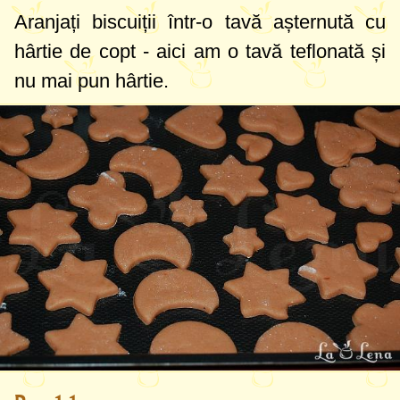
Aranjați biscuiții într-o tavă așternută cu
hârtie de copt - aici am o tavă teflonată și
nu mai pun hârtie.