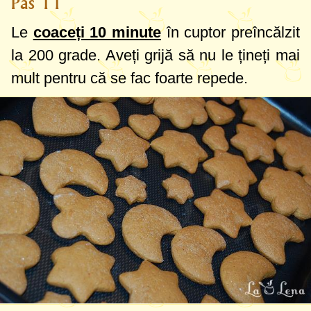
Pas 11
Le
coaceți 10 minute
în cuptor preîncălzit
la
200 grade
. Aveți grijă să nu le țineți mai
mult pentru că se fac foarte repede.