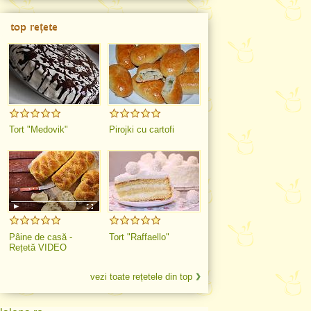
top rețete
Tort "Medovik"
Pirojki cu cartofi
Pâine de casă -
Tort "Raffaello"
Rețetă VIDEO
vezi toate rețetele din top