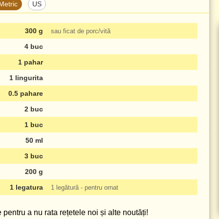
Metric
US
300 g
sau ficat de porc/vită
4 buc
1 pahar
1 lingurita
0.5 pahare
2 buc
1 buc
50 ml
3 buc
200 g
1 legatura
1 legătură - pentru ornat
pentru a nu rata rețetele noi și alte noutăți!