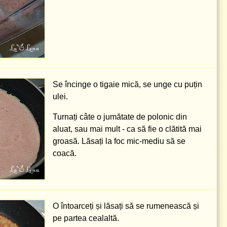
Se încinge o tigaie mică, se unge cu puțin
ulei.
Turnați câte o jumătate de polonic din
aluat, sau mai mult - ca să fie o clătită mai
groasă. Lăsați la foc mic-mediu să se
coacă.
O întoarceți și lăsați să se rumenească și
pe partea cealaltă.