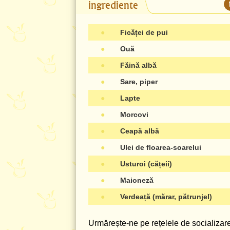
ingrediente
●
Ficăței de pui
●
Ouă
●
Făină albă
●
Sare, piper
●
Lapte
●
Morcovi
●
Ceapă albă
●
Ulei de floarea-soarelui
●
Usturoi (cățeii)
●
Maioneză
●
Verdeață (mărar, pătrunjel)
Urmărește-ne pe rețelele de socializare 