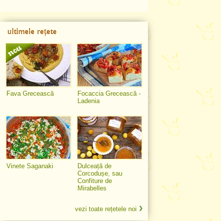
ultimele rețete
Fava Grecească
Focaccia Grecească -
Ladenia
Vinete Saganaki
Dulceață de
Corcodușe, sau
Confiture de
Mirabelles
vezi toate rețetele noi