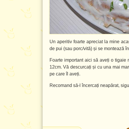
Un aperitiv foarte apreciat la mine acas
de pui (sau porc/vită) și se montează î
Foarte important aici să aveți o tigaie
12cm
. Vă descurcați și cu una mai mare
pe care îl aveți.
Recomand să-l încercați neapărat, sigur