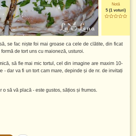
Notă
5
(
1
voturi)
ă, se fac niște foi mai groase ca cele de clătite, din ficat
n formă de tort uns cu maioneză, usturoi.
 mică, să fie mai mic tortul, cel din imagine are maxim
10-
 - dar va fi un tort cam mare, depinde și de nr. de invitați
 o să vă placă - este gustos, sățios și frumos.