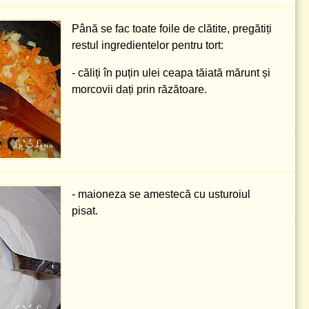
Până se fac toate foile de clătite, pregătiți
restul ingredientelor pentru tort:
- căliți în puțin ulei ceapa tăiată mărunt și
morcovii dați prin răzătoare.
- maioneza se amestecă cu usturoiul
pisat.