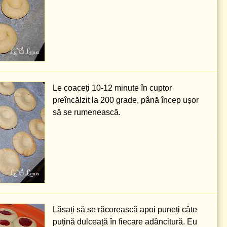
Le coaceți 10-12 minute în cuptor
preîncălzit la
200 grade
, până încep ușor
să se rumenească.
Lăsați să se răcorească apoi puneți câte
puțină dulceață în fiecare adâncitură. Eu