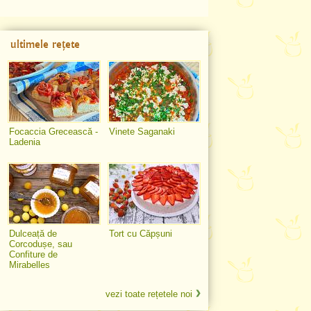
ultimele rețete
Focaccia Grecească -
Vinete Saganaki
Ladenia
Dulceață de
Tort cu Căpșuni
Corcodușe, sau
Confiture de
Mirabelles
vezi toate rețetele noi