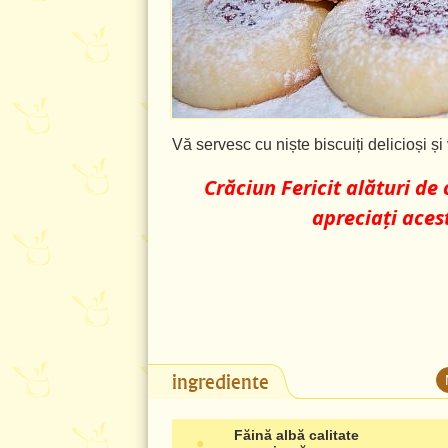
Vă servesc cu niște biscuiți delicioși și 
Crăciun Fericit alături de c
apreciați aces
ingrediente
Făină albă calitate
●