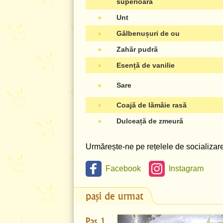
superioară
●
Unt
●
Gălbenușuri de ou
●
Zahăr pudră
●
Esență de vanilie
●
Sare
●
Coajă de lămâie rasă
●
Dulceață de zmeură
Urmărește-ne pe rețelele de socializare 
Facebook
Instagram
pași de urmat
Pas 1