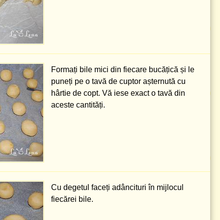
Formați bile mici din fiecare bucățică și le
puneți pe o tavă de cuptor așternută cu
hârtie de copt. Vă iese exact o tavă din
aceste cantități.
Cu degetul faceți adâncituri în mijlocul
fiecărei bile.