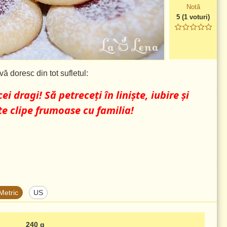
Notă
5
(
1
voturi)
vă doresc din tot sufletul:
ei dragi! Să petreceți în liniște, iubire și
te clipe frumoase cu familia!
Metric
US
240 g