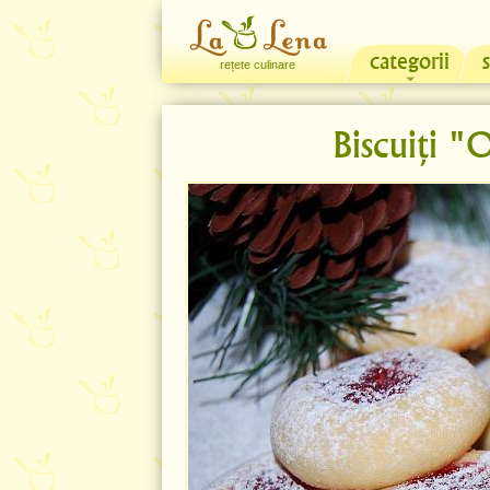
categorii
rețete culinare
Biscuiți "