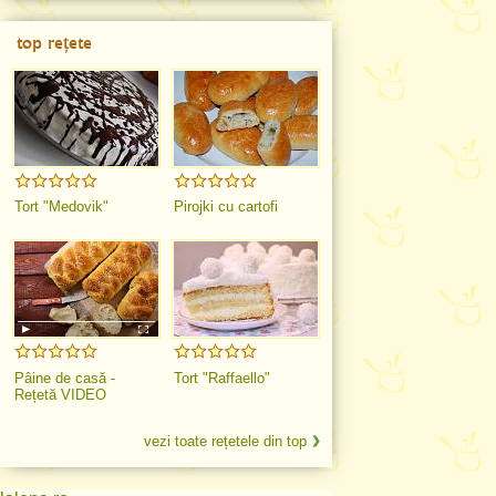
top rețete
Tort "Medovik"
Pirojki cu cartofi
Pâine de casă -
Tort "Raffaello"
Rețetă VIDEO
vezi toate rețetele din top