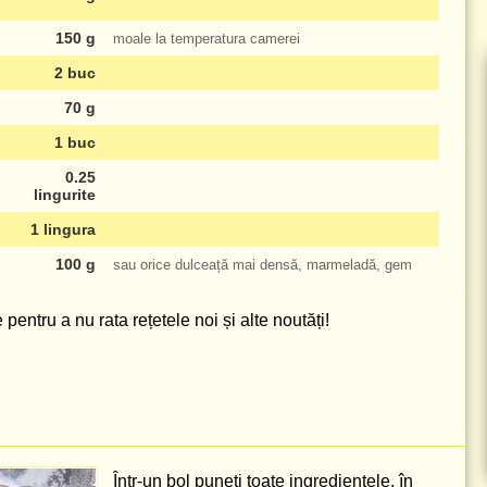
150 g
moale la temperatura camerei
2 buc
70 g
1 buc
0.25
lingurite
1 lingura
100 g
sau orice dulceață mai densă, marmeladă, gem
pentru a nu rata rețetele noi și alte noutăți!
Într-un bol puneți toate ingredientele, în