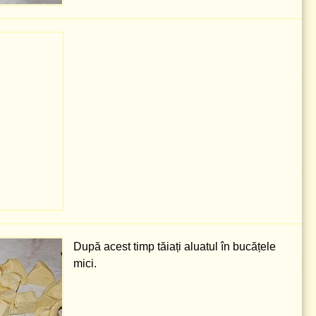
După acest timp tăiați aluatul în bucățele
mici.