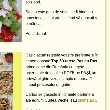
solzișori.
Salata este gata de servit, ar fi bine s-o
amestecați chiar atunci când vă apucați s-
o mâncați.
Poftă Bună!
Găsiți acum rețetele voastre preferate și în
cartea noastră
Top 50 rețete Pas cu Pas
,
prima carte din România cu rețete
prezentate detaliat cu POZE pe PAȘI, un
adevărat ghid vizual simplu de urmat în
timpul procesului de gătire.
Cartea se găsește în librăriile partenere
ale editurii Curtea Veche, sau
online aici
.