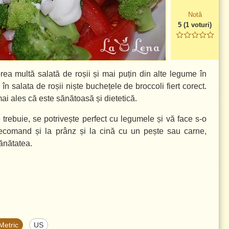
Notă
5
(
1
voturi)
ea multă salată de roșii și mai puțin din alte legume în
 salata de roșii niște buchețele de broccoli fiert corect.
i ales că este sănătoasă și dietetică.
 trebuie, se potrivește perfect cu legumele și vă face s-o
ecomand și la prânz și la cină cu un pește sau carne,
sănătatea.
Metric
US