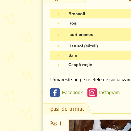
●
Broccoli
●
Roșii
●
Iaurt cremos
●
Usturoi (cățeii)
●
Sare
●
Ceapă roșie
Urmărește-ne pe rețelele de socializare 
Facebook
Instagram
pași de urmat
Pas 1