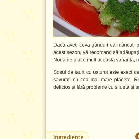
Dacă aveți ceva gânduri că mâncați pr
acest sezon, vă recomand să adăugați în
Nouă ne place mult această variantă, ma
Sosul de iaurt cu usturoi este exact ce
savurați cu cea mai mare plăcere. R
delicios și fără probleme cu silueta și 
ingrediente