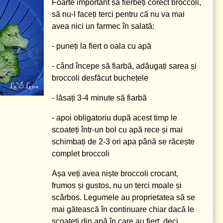
Foarte important să fierbeți corect broccoli,
să nu-l faceți terci pentru că nu va mai
avea nici un farmec în salată:
- puneți la fiert o oala cu apă
- când începe să fiarbă, adăugați sarea și
broccoli desfăcut buchețele
- lăsați 3-4 minute să fiarbă
- apoi obligatoriu după acest timp le
scoateți într-un bol cu apă rece și mai
schimbați de 2-3 ori apa până se răcește
complet broccoli
Așa veți avea niște broccoli crocant,
frumos și gustos, nu un terci moale și
scârbos. Legumele au proprietatea să se
mai gătească în continuare chiar dacă le
scoateți din apă în care au fiert, deci