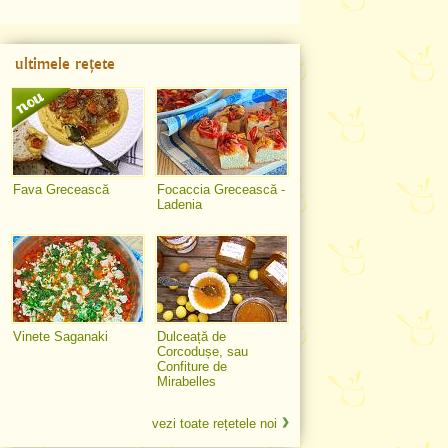
ultimele rețete
Fava Grecească
Focaccia Grecească -
Ladenia
Vinete Saganaki
Dulceață de
Corcodușe, sau
Confiture de
Mirabelles
vezi toate rețetele noi