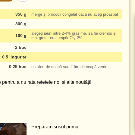
350 g
merge și broccoli congelat dacă nu aveți proaspăt
300 g
alegeți iaurt între 2-4% grăsime, să fie cremos și
100 g
mai gros - eu cumpăr Oly 2%
2 buc
0.5 lingurite
0.25 buc
un sfert de ceapă sau 2 fire de ceapă verde
pentru a nu rata rețetele noi și alte noutăți!
Preparăm sosul primul: