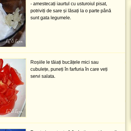
- amestecați iaurtul cu usturoiul pisat,
potriviți de sare și lăsați la o parte până
sunt gata legumele.
Roșiile le tăiați bucățele mici sau
cubulețe, puneți în farfuria în care veți
servi salata.