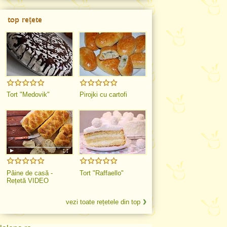
top rețete
Tort "Medovik"
Pirojki cu cartofi
Pâine de casă -
Tort "Raffaello"
Rețetă VIDEO
vezi toate rețetele din top