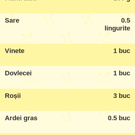
ore.
La ultimul pas aveți și o secțiune, eu
zic destul de relevantă :)
Sare
0.5
lingurite
Vinete
1 buc
Dovlecei
1 buc
Roșii
3 buc
Ardei gras
0.5 buc