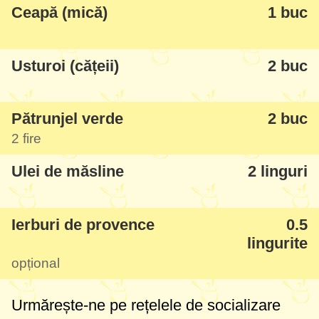
Ceapă (mică)
1 buc
Usturoi (cățeii)
2 buc
Pătrunjel verde
2 buc
2 fire
Ulei de măsline
2 linguri
Ierburi de provence
0.5
lingurite
opțional
Urmărește-ne pe rețelele de socializare