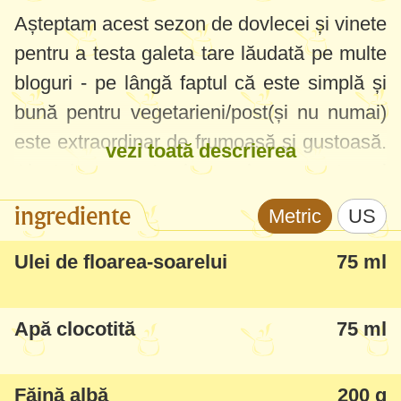
Așteptam acest sezon de dovlecei și vinete
pentru a testa galeta tare lăudată pe multe
bloguri - pe lângă faptul că este simplă și
bună pentru vegetarieni/post(și nu numai)
este extraordinar de frumoasă și gustoasă.
vezi toată descrierea
Aluatul crocant, legumele aromate și
fragede, efectiv se topește în gură și mai
ingrediente
Metric
US
cere și următoarea bucată :)
Ulei de floarea-soarelui
75 ml
Recomand s-o încercați neapărat, eu am
fost sceptică până am gustat din ea - abia
Apă clocotită
75 ml
atunci mi-am dat seama că laudele au fost
chiar pe merit. Inclusiv și soțul a apreciat-o
Făină albă
200 g
mult, în doi am terminat-o practic în câteva