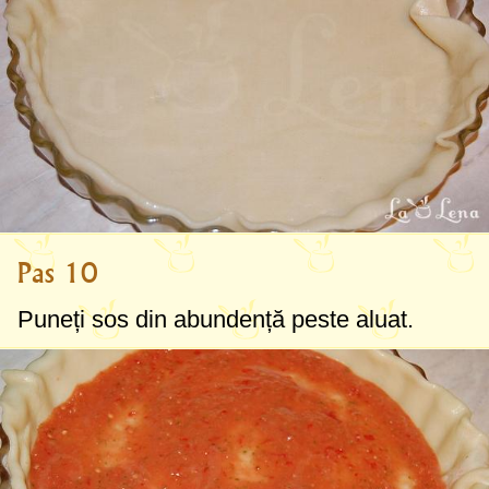
Pas 10
Puneți sos din abundență peste aluat.