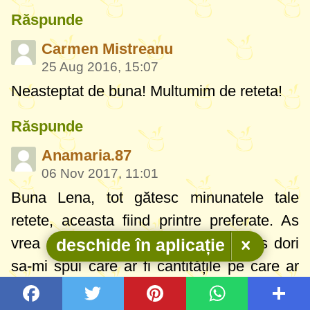
Răspunde
Carmen Mistreanu
25 Aug 2016, 15:07
Neasteptat de buna! Multumim de reteta!
Răspunde
Anamaria.87
06 Nov 2017, 11:01
Buna Lena, tot gătesc minunatele tale
retete, aceasta fiind printre preferate. As
vrea sa folosesc făina integrala, și as dori
deschide în aplicație
sa-mi spui care ar fi cantitățile pe care ar
trebui sa le folosesc, ma gândesc ca făina