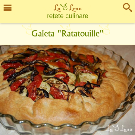
rețete culinare
Galeta "Ratatouille"