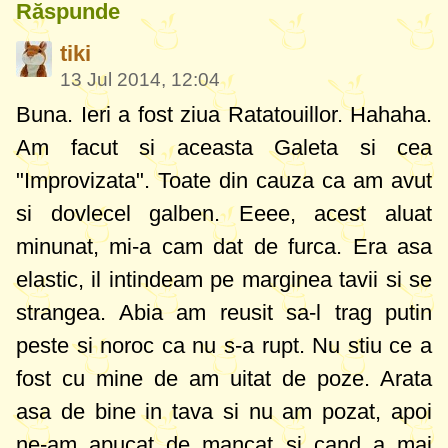
Răspunde
tiki
13 Jul 2014, 12:04
Buna. Ieri a fost ziua Ratatouillor. Hahaha.
Am facut si aceasta Galeta si cea
"Improvizata". Toate din cauza ca am avut
si dovlecel galben. Eeee, acest aluat
minunat, mi-a cam dat de furca. Era asa
elastic, il intindeam pe marginea tavii si se
strangea. Abia am reusit sa-l trag putin
peste si noroc ca nu s-a rupt. Nu stiu ce a
fost cu mine de am uitat de poze. Arata
asa de bine in tava si nu am pozat, apoi
ne-am apucat de mancat si cand a mai