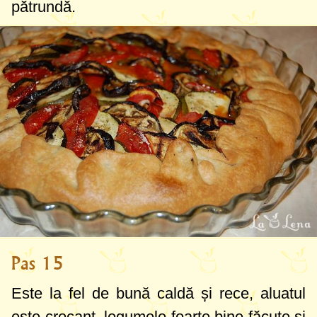
pătrundă.
Pas 15
Este la fel de bună caldă și rece, aluatul
este crocant, legumele foarte bine făcute și