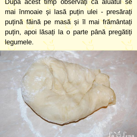
După acest timp observați că aluatul se
mai înmoaie și lasă puțin ulei - presărați
puțină făină pe masă și îl mai frământați
puțin, apoi lăsați la o parte până pregătiți
legumele.