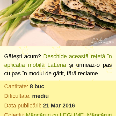
Gătești acum?
Deschide această rețetă în
aplicația mobilă LaLena
și urmeaz-o pas
cu pas în modul de gătit, fără reclame.
Cantitate:
8 buc
Dificultate:
mediu
Data publicării:
21 Mar 2016
Colecții:
Mâncăruri cu LEGUME
,
Mâncăruri