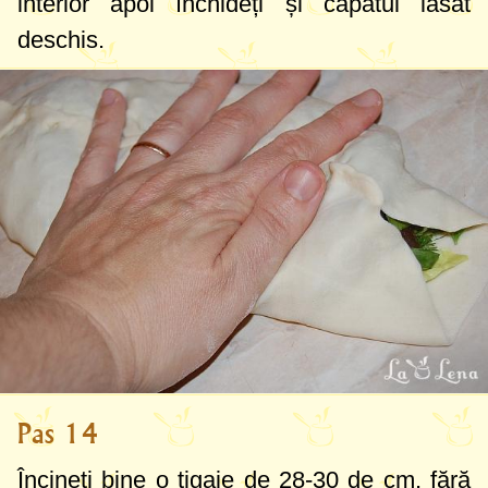
interior apoi închideți și capătul lăsat
deschis.
Pas 14
Încineți bine o tigaie de
28-30 de cm
, fără