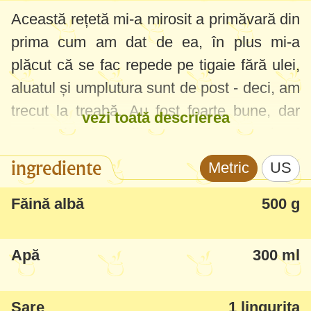
Această rețetă mi-a mirosit a primăvară din
prima cum am dat de ea, în plus mi-a
plăcut că se fac repede pe tigaie fără ulei,
aluatul și umplutura sunt de post - deci, am
trecut la treabă. Au fost foarte bune, dar
vezi toată descrierea
mai mult mi-au plăcut combinate cu iaurt
sau în varianta de post cu un pate sau
ingrediente
Metric
US
hummus. Cred că ar merge și cu mujdei.
Făină albă
500 g
O altă remarcă, am pus cam tot felul de
verdețuri care am găsit în piață - leurdă,
Apă
300 ml
spanac, ștevie, salată verde, usturoi verde,
ceapă verde, lobodă, pătrunjel și mărar -
Sare
1 lingurita
câte 1-2 legături mici de fiecare. Aș