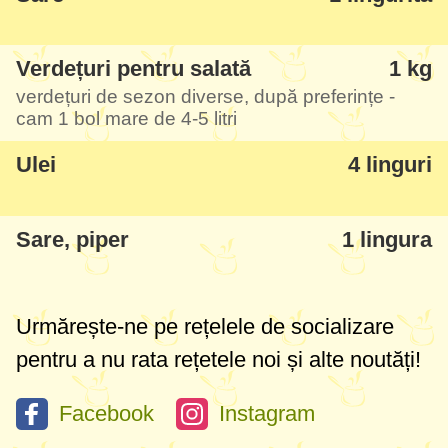
recomanda totuși să alegeți cele care vă
plac cel mai mult, nu-mi dau seama care
Verdețuri pentru salată
1 kg
din ele, dar una din cele care am pus eu a
verdețuri de sezon diverse, după preferințe -
cam 1 bol mare de
4-5 litri
dat puțin gust amar - combinate cu iaurt nu
s-a simțit tare. Aveți grijă să fie o plantă cu
Ulei
4 linguri
miros și gust intens și restul mai neutre. În
total am avut un bol mare de
5 litri
de
Sare, piper
1 lingura
verdeață gata spălată, uscată și tăiată
bucățele mici.
Urmărește-ne pe rețelele de socializare
pentru a nu rata rețetele noi și alte noutăți!
Facebook
Instagram