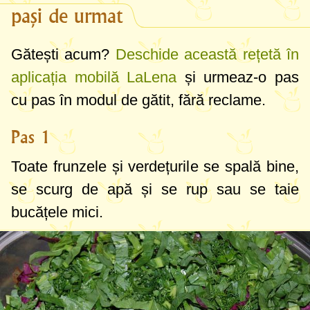
pași de urmat
Gătești acum?
Deschide această rețetă în
aplicația mobilă LaLena
și urmeaz-o pas
cu pas în modul de gătit, fără reclame.
Pas 1
Toate frunzele și verdețurile se spală bine,
se scurg de apă și se rup sau se taie
bucățele mici.