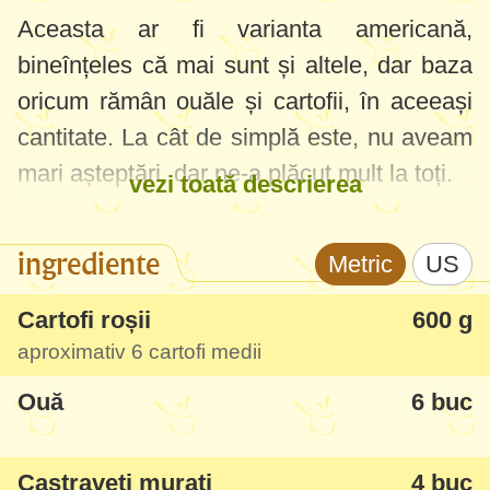
Aceasta ar fi varianta americană,
bineînțeles că mai sunt și altele, dar baza
oricum rămân ouăle și cartofii, în aceeași
cantitate. La cât de simplă este, nu aveam
mari așteptări, dar ne-a plăcut mult la toți.
vezi toată descrierea
Vă recomand neapărat s-o încercați, este
ingrediente
Metric
US
ieftină, rapidă și neașteptat de bună. În
varianta mai light puteți dilua maioneza cu
Cartofi roșii
600 g
puțin iaurt mai cremos.
aproximativ 6 cartofi medii
Ouă
6 buc
Castraveți murați
4 buc