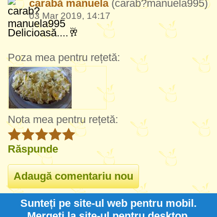
carabă manuela
(carab?manuela995)
03 Mar 2019, 14:17
Delicioasă....🥂
Poza mea pentru rețetă:
Nota mea pentru rețetă:
Răspunde
Sunteți pe site-ul web pentru mobil.
Mergeți la site-ul pentru desktop.