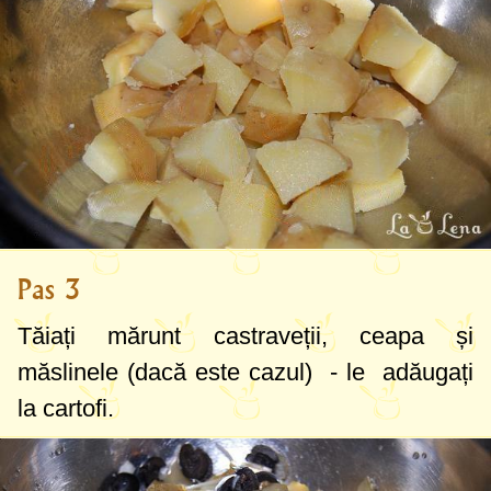
Pas 3
Tăiați mărunt castraveții, ceapa și
măslinele (dacă este cazul) - le adăugați
la cartofi.