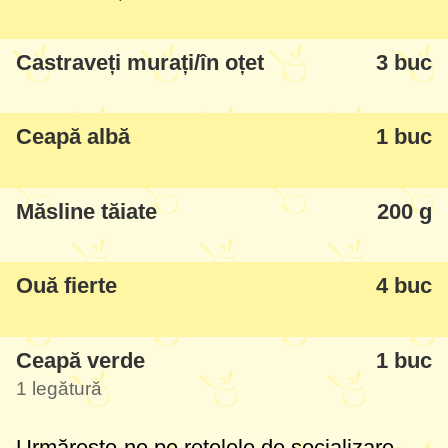
Castraveți murați/în oțet
3 buc
Ceapă albă
1 buc
Măsline tăiate
200 g
Ouă fierte
4 buc
Ceapă verde
1 buc
1 legătură
Urmărește-ne pe rețelele de socializare