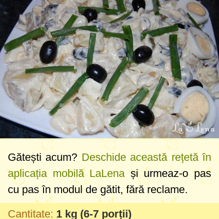
Gătești acum?
Deschide această rețetă în
aplicația mobilă LaLena
și urmeaz-o pas
cu pas în modul de gătit, fără reclame.
Cantitate:
1 kg
(6-7 porții)