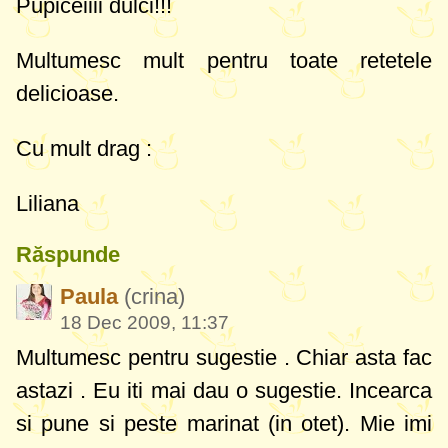
Pupiceiiii dulci!!!
Multumesc mult pentru toate retetele
delicioase.
Cu mult drag :
Liliana
Răspunde
Paula
(crina)
18 Dec 2009, 11:37
Multumesc pentru sugestie . Chiar asta fac
astazi . Eu iti mai dau o sugestie. Incearca
si pune si peste marinat (in otet). Mie imi