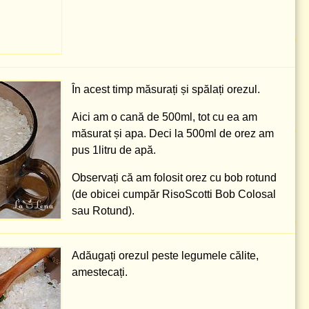
În acest timp măsurați și spălați orezul.
Aici am o cană de
500ml
, tot cu ea am
măsurat și apa. Deci la
500ml
de orez am
pus
1litru
de apă.
Observați că am folosit orez cu bob rotund
(de obicei cumpăr RisoScotti Bob Colosal
sau Rotund).
Adăugați orezul peste legumele călite,
amestecați.