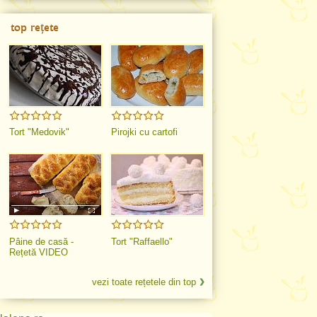
top rețete
Tort "Medovik"
Pirojki cu cartofi
Pâine de casă -
Tort "Raffaello"
Rețetă VIDEO
vezi toate rețetele din top