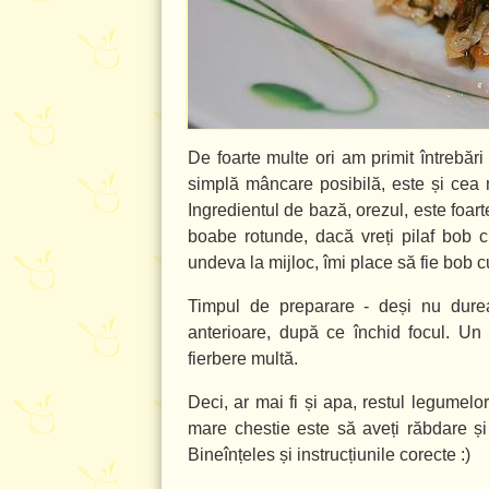
De foarte multe ori am primit întrebări
simplă mâncare posibilă, este și cea 
Ingredientul de bază, orezul, este foart
boabe rotunde, dacă vreți pilaf bob 
undeva la mijloc, îmi place să fie bob c
Timpul de preparare - deși nu dureaz
anterioare, după ce închid focul. Un p
fierbere multă.
Deci, ar mai fi și apa, restul legumel
mare chestie este să aveți răbdare ș
Bineînțeles și instrucțiunile corecte :)