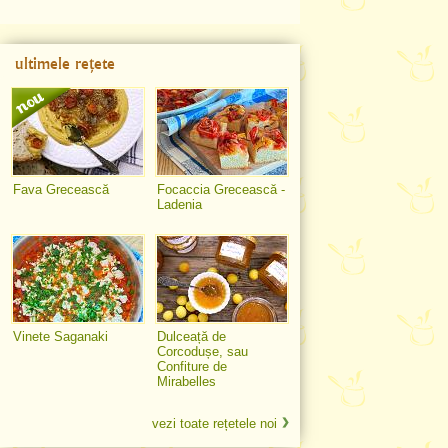
ultimele rețete
Fava Grecească
Focaccia Grecească -
Ladenia
Vinete Saganaki
Dulceață de
Corcodușe, sau
Confiture de
Mirabelles
vezi toate rețetele noi