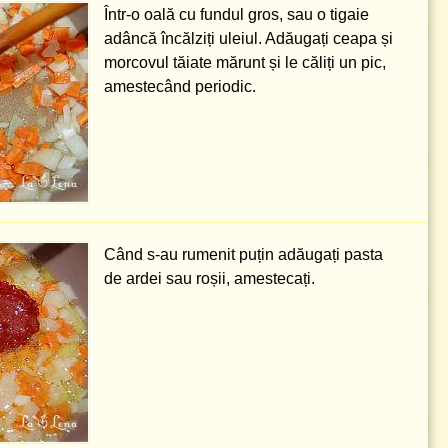
Într-o oală cu fundul gros, sau o tigaie
adâncă încălziți uleiul. Adăugați ceapa și
morcovul tăiate mărunt și le căliți un pic,
amestecând periodic.
Când s-au rumenit puțin adăugați pasta
de ardei sau roșii, amestecați.