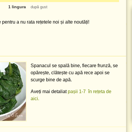
1 lingura
după gust
pentru a nu rata rețetele noi și alte noutăți!
Spanacul se spală bine, fiecare frunză, se
opărește, clătește cu apă rece apoi se
scurge bine de apă.
Aveți mai detaliat
pașii 1-7 în rețeta de
aici.