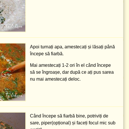
Apoi turnați apa, amestecați și lăsați până
începe să fiarbă.
Mai amestecați 1-2 ori în el când începe
să se îngroașe, dar după ce ați pus sarea
nu mai amestecați deloc.
Când începe să fiarbă bine, potriviți de
sare, piper(opțional) și faceți focul mic sub