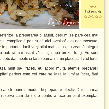
Notă
5
(
2
voturi)
 referitor la prepararea pilafului, deși mi se pare cea mai
mai complicată pentru că aici aveți câteva necunoscute.
e important - dacă vreți pilaf mai cleios, cu zeamă, alegeți
cu bob și mai uscat vă uitați după orezul lung. Eu sunt
u bob, dar moale și fără zeamă, nu-mi place să-l văd terci.
ă mult să-l faceți, eu acord multă atenție preparării
ilaf perfect este cel care se lasă la umflat încet, fără
or care le puneți, modul de preparare efectiv. Dar cea mai
i rezervă cam de 2 ore pentru a face un pilaf exemplar.