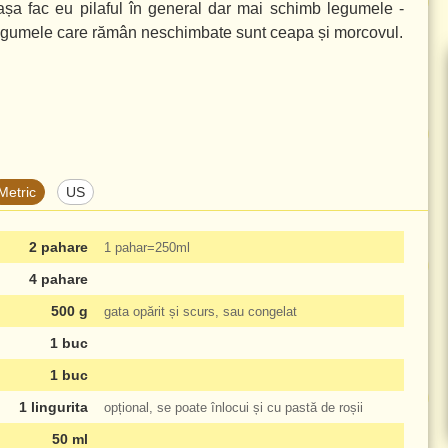
așa fac eu pilaful în general dar mai schimb legumele -
Legumele care rămân neschimbate sunt ceapa și morcovul.
Metric
US
2 pahare
1 pahar
=
250ml
4 pahare
500 g
gata opărit și scurs, sau congelat
1 buc
1 buc
1 lingurita
opțional, se poate înlocui și cu pastă de roșii
50 ml