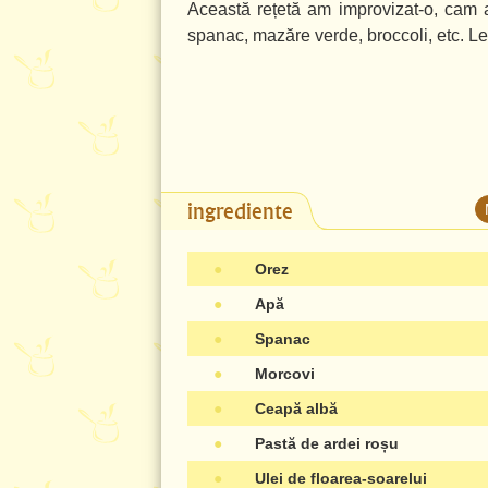
Această rețetă am improvizat-o, cam 
spanac, mazăre verde, broccoli, etc. 
ingrediente
●
Orez
●
Apă
●
Spanac
●
Morcovi
●
Ceapă albă
●
Pastă de ardei roșu
●
Ulei de floarea-soarelui