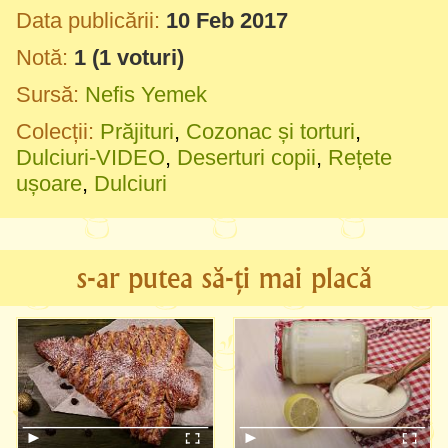
Data publicării:
10 Feb 2017
Notă:
1
(
1
voturi)
Sursă:
Nefis Yemek
Colecții:
Prăjituri
,
Cozonac și torturi
,
Dulciuri-VIDEO
,
Deserturi copii
,
Rețete
ușoare
,
Dulciuri
s-ar putea să-ți mai placă