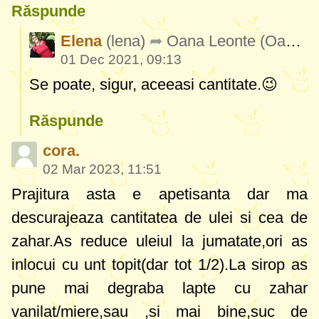
Răspunde
Elena
(lena)
Oana Leonte
(OanaLeonte893)
01 Dec 2021, 09:13
Se poate, sigur, aceeasi cantitate.😉
Răspunde
cora.
02 Mar 2023, 11:51
Prajitura asta e apetisanta dar ma
descurajeaza cantitatea de ulei si cea de
zahar.As reduce uleiul la jumatate,ori as
inlocui cu unt topit(dar tot 1/2).La sirop as
pune mai degraba lapte cu zahar
vanilat/miere,sau ,si mai bine,suc de