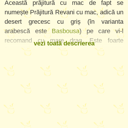
Această prăjitură cu mac de fapt se
numește Prăjitură Revani cu mac, adică un
desert grecesc cu griș (în varianta
arabescă este
Basbousa
) pe care vi-l
recomand cu mare drag. Este foarte
vezi toată descrierea
fragedă, pufoasă, moale și se combină
perfect cu stratul de frișcă. Un mare plus
este că-i destul de rapidă, fără mari eforturi
și agitații prin bucătărie, dar este de mare
efect - și vizual, și la gust! Eu sunt atât de
impresionată de Basbousa că nu am avut
nici o emoție când am încercat și această
variantă cu mac - printre puținele rețete
care le fac prima dată și ies fără nici o