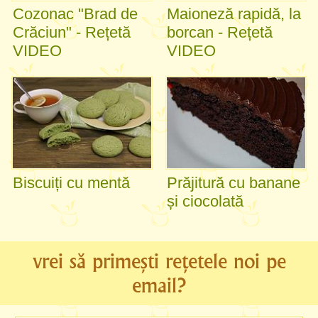
Cozonac "Brad de
Maioneză rapidă, la
Crăciun" - Rețetă
borcan - Rețetă
VIDEO
VIDEO
Biscuiți cu mentă
Prăjitură cu banane
și ciocolată
vrei să primești rețetele noi pe
email?