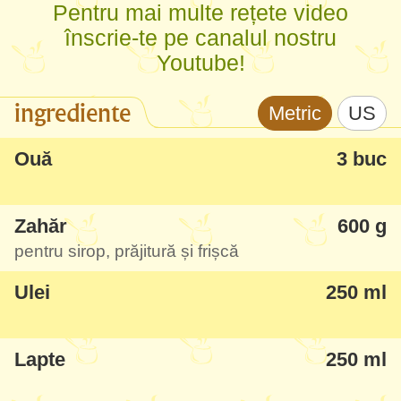
Pentru mai multe rețete video
problemă.
înscrie-te pe canalul nostru
Youtube!
Să nu mă întrebați de frișca vegetală-
margarină lichidă de fapt, nu o recomand
ingrediente
Metric
US
nici gratuit (o găsiți oricum mai în toate
prăjiturile din comerț), mai bine nu puneți
Ouă
3 buc
deloc sau bateți niște smântână simplă mai
grasă și puneți deasupra.
Zahăr
600 g
pentru sirop, prăjitură și frișcă
Ulei
250 ml
Lapte
250 ml