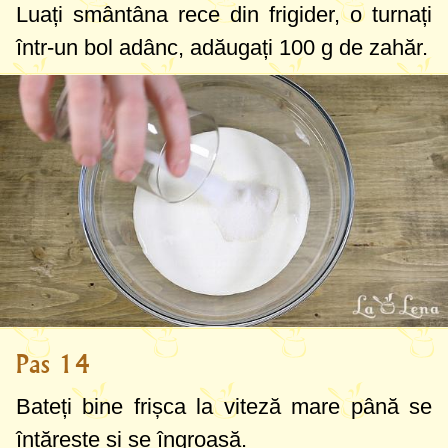
Luați smântâna rece din frigider, o turnați
într-un bol adânc, adăugați
100 g
de zahăr.
Pas 14
Bateți bine frișca la viteză mare până se
întărește și se îngroașă.