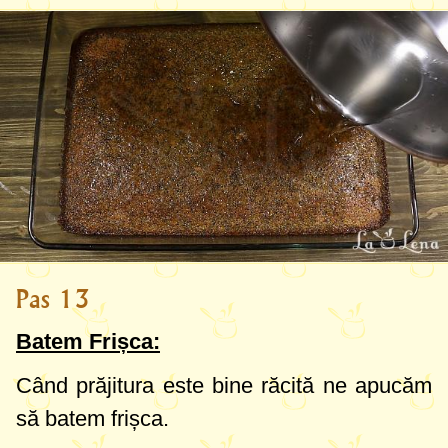
Pas 13
Batem Frișca:
Când prăjitura este bine răcită ne apucăm
să batem frișca.