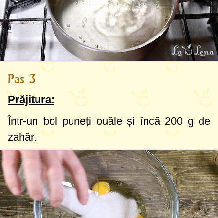
Pas 3
Prăjitura:
Într-un bol puneți ouăle și încă
200 g
de
zahăr.