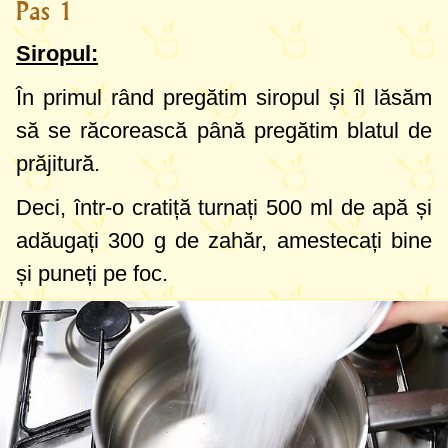
Pas 1
Siropul:
În primul rând pregătim siropul și îl lăsăm
să se răcorească până pregătim blatul de
prăjitură.
Deci, într-o cratiță turnați
500 ml
de apă și
adăugați
300 g
de zahăr, amestecați bine
și puneți pe foc.