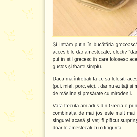
Și intrăm puțin în bucătăria greceas
accesibile dar amestecate, efectiv "d
pui în stil grecesc în care folosesc a
gustos și foarte simplu.
Dacă mă întrebați la ce să folosiți ac
(pui, miel, porc, etc)... dar nu ezitați ș
de măsline și presărate cu mirodenii.
Vara trecută am adus din Grecia o pun
combinația de mai jos este mult mai 
singurei acasă și veți fi plăcut surpri
doar le amestecați cu o linguriță.