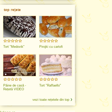
top rețete
Tort "Medovik"
Pirojki cu cartofi
Pâine de casă -
Tort "Raffaello"
Rețetă VIDEO
vezi toate rețetele din top