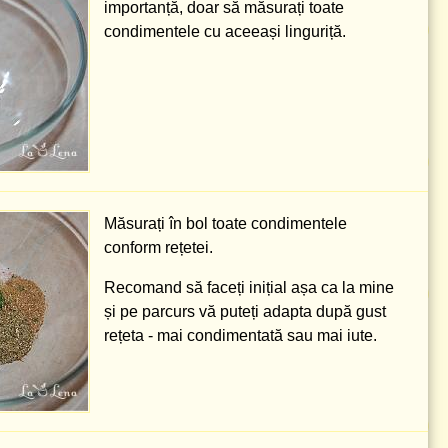
importanță, doar să măsurați toate
condimentele cu aceeași linguriță.
Măsurați în bol toate condimentele
conform rețetei.
Recomand să faceți inițial așa ca la mine
și pe parcurs vă puteți adapta după gust
rețeta - mai condimentată sau mai iute.