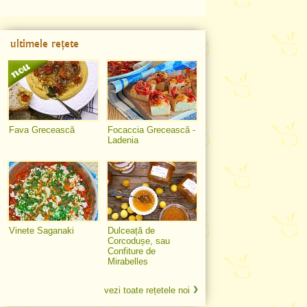
ultimele rețete
Fava Grecească
Focaccia Grecească -
Ladenia
Vinete Saganaki
Dulceață de
Corcodușe, sau
Confiture de
Mirabelles
vezi toate rețetele noi