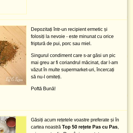
Depozitați într-un recipient ermetic și
folosiți la nevoie - este minunat cu orice
friptură de pui, porc sau miel.
Singurul condiment care s-ar găsi un pic
mai greu ar fi coriandrul măcinat, dar l-am
văzut în multe supermarket-uri, încercați
să nu-l omiteți.
Poftă Bună!
Găsiți acum rețetele voastre preferate și în
cartea noastră
Top 50 rețete Pas cu Pas
,