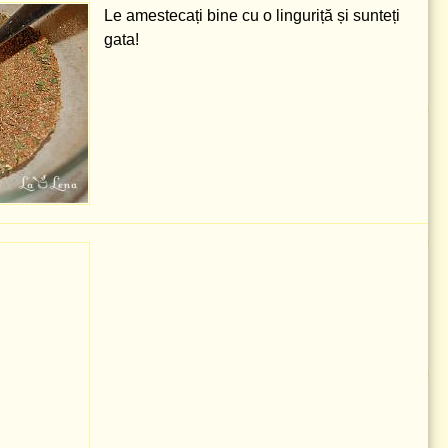
Le amestecați bine cu o linguriță și sunteți
gata!