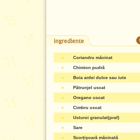
ingrediente
●
Coriandru măcinat
●
Chimion pudră
●
Boia ardei dulce sau iute
●
Pătrunjel uscat
●
Oregano uscat
●
Cimbru uscat
●
Usturoi granulat(praf)
●
Sare
●
Scorțișoară măcinată