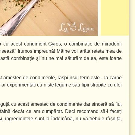
că cu acest condiment Gyros, o combinație de mirodenii
ansează" frumos împreună! Mâine voi arăta rețeta mea de
ceastă combinație și nu ne mai săturăm de ea, este foarte
est amestec de condimente, răspunsul ferm este - la carne
i mai experimentați cu niște legume sau lipii stropite cu ulei
guță cu acest amestec de condimente dar sinceră să fiu,
faină decât ce am cumpărat. Deci recomand să-l faceți
nși, ingredientele sunt la îndemână, nu vă trebuie râșniță,