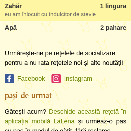
mănâncă cu plăcere, de exemplu.
Zahăr
1 lingura
eu am înlocuit cu îndulcitor de stevie
Apă
2 pahare
Urmărește-ne pe rețelele de socializare
pentru a nu rata rețetele noi și alte noutăți!
Facebook
Instagram
pași de urmat
Gătești acum?
Deschide această rețetă în
aplicația mobilă LaLena
și urmeaz-o pas
cu pas în modul de gătit, fără reclame.