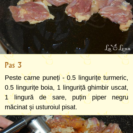
Pas 3
Peste carne puneți -
0.5 lingurițe
turmeric,
0.5 lingurițe
boia,
1 linguriță
ghimbir uscat,
1 lingură
de sare, puțin piper negru
măcinat și usturoiul pisat.