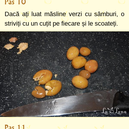
Pas 10
Dacă ați luat măsline verzi cu sâmburi, o
striviți cu un cuțit pe fiecare și le scoateți.
Pas 11