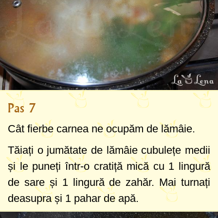
Pas 7
Cât fierbe carnea ne ocupăm de lămâie.
Tăiați o jumătate de lămâie cubulețe medii
și le puneți într-o cratiță mică cu
1 lingură
de sare și
1 lingură
de zahăr. Mai turnați
deasupra și
1 pahar
de apă.