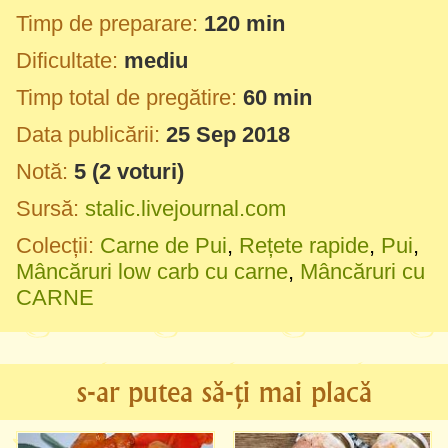
Timp de preparare:
120 min
Dificultate:
mediu
Timp total de pregătire:
60 min
Data publicării:
25 Sep 2018
Notă:
5
(
2
voturi)
Sursă:
stalic.livejournal.com
Colecții:
Carne de Pui
,
Rețete rapide
,
Pui
,
Mâncăruri low carb cu carne
,
Mâncăruri cu
CARNE
s-ar putea să-ți mai placă