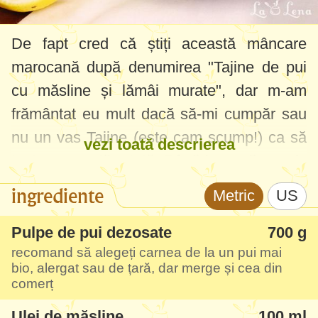
De fapt cred că știți această mâncare
marocană după denumirea "Tajine de pui
cu măsline și lămâi murate", dar m-am
frământat eu mult dacă să-mi cumpăr sau
nu un vas Tajine (este cam scump!) ca să
vezi toată descrierea
testez această rețetă. Până la urmă am zis
că este imposibil să le am pe toate și ar fi
ingrediente
Metric
US
bine dacă se pot adapta rețetele mai
specifice la vasele clasice de bucătărie,
Pulpe de pui dezosate
700 g
recomand să alegeți carnea de la un pui mai
cele pe care le avem toți acasă. Deci da,
bio, alergat sau de țară, dar merge și cea din
se poate găti și în tigaie adâncă și nu cred
comerț
că este mai rău decât ce am gustat la un
Ulei de măsline
100 ml