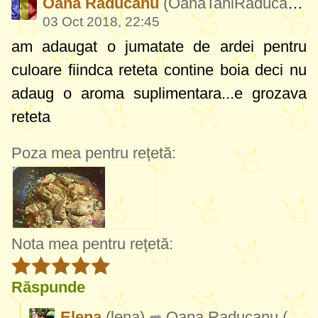
Oana Raducanu
(OanaTahiRaducanu791)
03 Oct 2018, 22:45
am adaugat o jumatate de ardei pentru
culoare fiindca reteta contine boia deci nu
adaug o aroma suplimentara...e grozava
reteta
Poza mea pentru rețetă:
Nota mea pentru rețetă:
Răspunde
Elena
(lena)
Oana Raducanu
(OanaTahiRaducanu791)