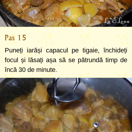
Pas 15
Puneți iarăși capacul pe tigaie, închideți
focul și lăsați așa să se pătrundă timp de
încă 30 de minute.