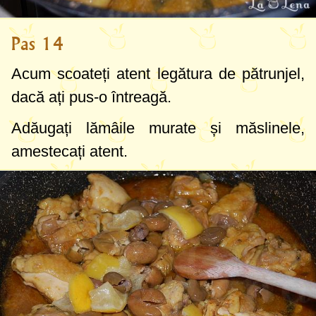
Pas 14
Acum scoateți atent legătura de pătrunjel,
dacă ați pus-o întreagă.
Adăugați lămâile murate și măslinele,
amestecați atent.