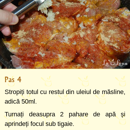
Pas 4
Stropiți totul cu restul din uleiul de măsline,
adică
50ml
.
Turnați deasupra
2 pahare
de apă și
aprindeți focul sub tigaie.