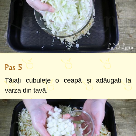
Pas 5
Tăiați cubulețe o ceapă și adăugați la
varza din tavă.