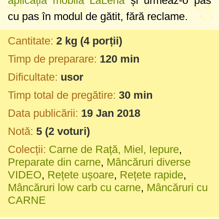
aplicația mobilă LaLena
și urmeaz-o pas
cu pas în modul de gătit, fără reclame.
Cantitate:
2 kg
(4 porții)
Timp de preparare:
120 min
Dificultate:
usor
Timp total de pregătire:
30 min
Data publicării:
19 Jan 2018
Notă:
5
(
2
voturi)
Colecții:
Carne de Rață, Miel, Iepure
,
Preparate din carne
,
Mâncăruri diverse
VIDEO
,
Rețete ușoare
,
Rețete rapide
,
Mâncăruri low carb cu carne
,
Mâncăruri cu
CARNE