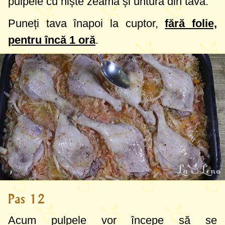
pulpele cu niște zeamă și untură din tavă.
Puneți tava înapoi la cuptor,
fără folie,
pentru încă 1 oră
.
Pas 12
Acum pulpele vor începe să se