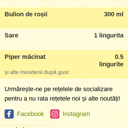
călește și se coace în grăsimea lăsată de
Bulion de roșii
300 ml
rață și se topește în gură. Anume din
această cauză rața este ingredientul cheie
Sare
1 lingurita
aici, este mai grasă și se potrivește la fix.
Voi pune o variantă și cu carne de porc,
dar aveți grijă să fie carnea mai grasă sau
Piper măcinat
0.5
lingurite
să mai puneți și ulei în compoziția de
și alte mirodenii după gust
varză.
Urmărește-ne pe rețelele de socializare
pentru a nu rata rețetele noi și alte noutăți!
Facebook
Instagram