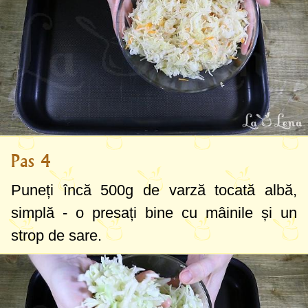
Pas 4
Puneți încă
500g
de varză tocată albă,
simplă - o presați bine cu mâinile și un
strop de sare.