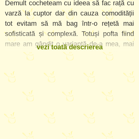
Demult cocheteam cu ideea să fac rață cu
varză la cuptor dar din cauza comodității
tot evitam să mă bag într-o rețetă mai
sofisticată și complexă. Totuși pofta fiind
mare am gândit o variantă de-a mea, mai
vezi toată descrierea
pentru leneși, pornind de la ideea că "rața
trebuie să fie pe varză!". În primul rând
căutați carnea de rață, la noi în familie este
bătaie întotdeauna pe pulpe dacă avem o
rață întreagă, acum prefer să cumpăr doar
pulpe și toată lumea este împăcată. Puteți
combina varza murată cu proaspătă sau
faceți doar cu una din ele, depinde cât de
acru vă place. Mai departe am folosit doar