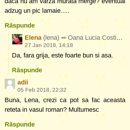
daca nu am varza murata merge? eventual
adzug un pic lamaie.....
Răspunde
Elena
(lena)
Oana Lucia Costin
(O
27 Jan 2018, 14:18
Da, fara grija, este foarte bun si asa.
Răspunde
adii
05 Feb 2018, 22:32
Buna, Lena, crezi ca pot sa fac aceasta
reteta in vasul roman? Multumesc
Răspunde