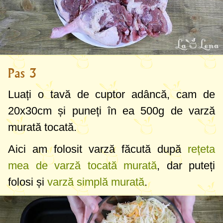
Pas 3
Luați o tavă de cuptor adâncă, cam de
20x30cm
și puneți în ea
500g
de varză
murată tocată.
Aici am folosit varză făcută după
rețeta
mea de varză tocată murată
, dar puteți
folosi și
varză simplă murată
.