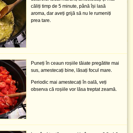
căliți timp de 5 minute, până își lasă
aroma, dar aveți grijă să nu le rumeniți
prea tare.
Puneți în ceaun roșiile tăiate pregătite mai
sus, amestecați bine, lăsați focul mare.
Periodic mai amestecați în oală, veți
observa că roșiile vor lăsa treptat zeamă.