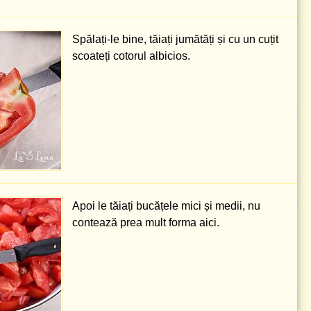
Spălați-le bine, tăiați jumătăți și cu un cuțit
scoateți cotorul albicios.
Apoi le tăiați bucățele mici și medii, nu
contează prea mult forma aici.