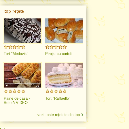
top rețete
Tort "Medovik"
Pirojki cu cartofi
Pâine de casă -
Tort "Raffaello"
Rețetă VIDEO
vezi toate rețetele din top