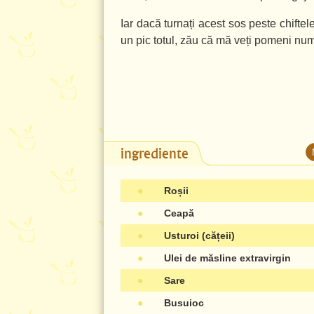
Iar dacă turnați acest sos peste chiftel
un pic totul, zău că mă veți pomeni num
ingrediente
●
Roșii
●
Ceapă
●
Usturoi (cățeii)
●
Ulei de măsline extravirgin
●
Sare
●
Busuioc