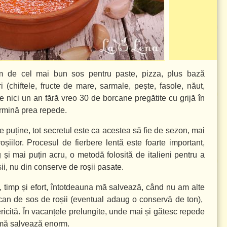
 de cel mai bun sos pentru paste, pizza, plus bază
 (chiftele, fructe de mare, sarmale, pește, fasole, năut,
ece nici un an fără vreo 30 de borcane pregătite cu grijă în
ermină prea repede.
e puține, tot secretul este ca acestea să fie de sezon, mai
șiilor. Procesul de fierbere lentă este foarte important,
i mai puțin acru, o metodă folosită de italieni pentru a
șii, nu din conserve de roșii pasate.
 timp și efort, întotdeauna mă salvează, când nu am alte
borcan de sos de roșii (eventual adaug o conservă de ton),
icită. În vacanțele prelungite, unde mai și gătesc repede
 mă salvează enorm.