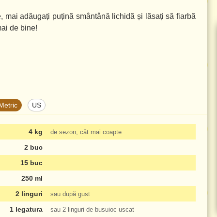
e, mai adăugați puțină smântână lichidă și lăsați să fiarbă
ai de bine!
Metric
US
4 kg
de sezon, cât mai coapte
2 buc
15 buc
250 ml
2 linguri
sau după gust
1 legatura
sau
2 linguri
de busuioc uscat