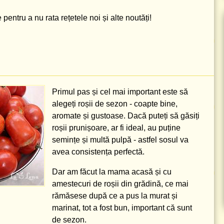
pentru a nu rata rețetele noi și alte noutăți!
Primul pas și cel mai important este să
alegeți roșii de sezon - coapte bine,
aromate și gustoase. Dacă puteți să găsiți
roșii prunișoare, ar fi ideal, au puține
semințe și multă pulpă - astfel sosul va
avea consistența perfectă.
Dar am făcut la mama acasă și cu
amestecuri de roșii din grădină, ce mai
rămăsese după ce a pus la murat și
marinat, tot a fost bun, important că sunt
de sezon.