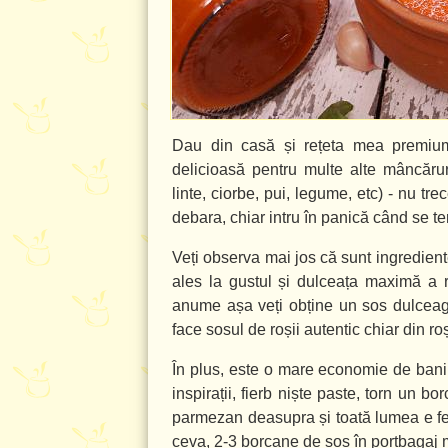
Dau din casă și rețeta mea premium
delicioasă pentru multe alte mâncăruri
linte, ciorbe, pui, legume, etc) - nu tr
debara, chiar intru în panică când se t
Veți observa mai jos că sunt ingredient
ales la gustul și dulceața maximă a ro
anume așa veți obține un sos dulceag ș
face sosul de roșii autentic chiar din ro
În plus, este o mare economie de bani,
inspirații, fierb niște paste, torn un 
parmezan deasupra și toată lumea e fer
ceva, 2-3 borcane de sos în portbagaj