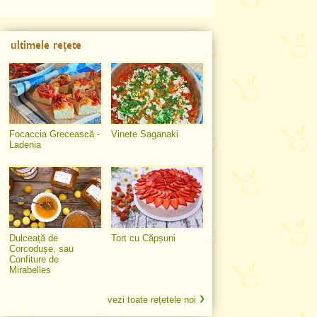
ultimele rețete
Focaccia Grecească -
Vinete Saganaki
Ladenia
Dulceață de
Tort cu Căpșuni
Corcodușe, sau
Confiture de
Mirabelles
vezi toate rețetele noi