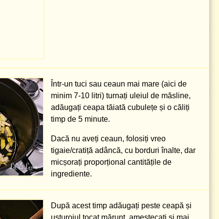
Într-un tuci sau ceaun mai mare (aici de
minim
7-10 litri
) turnați uleiul de măsline,
adăugați ceapa tăiată cubulețe și o căliți
timp de 5 minute.
Dacă nu aveți ceaun, folosiți vreo
tigaie/cratiță adâncă, cu borduri înalte, dar
micșorați proporțional cantitățile de
ingrediente.
După acest timp adăugați peste ceapă și
usturoiul tocat mărunt, amestecați și mai