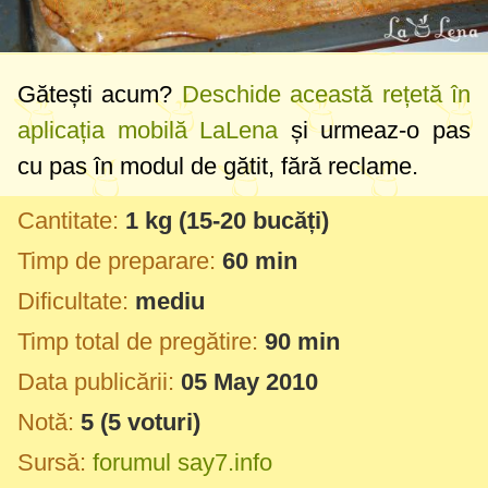
Gătești acum?
Deschide această rețetă în
aplicația mobilă LaLena
și urmeaz-o pas
cu pas în modul de gătit, fără reclame.
Cantitate:
1 kg
(15-20 bucăți)
Timp de preparare:
60 min
Dificultate:
mediu
Timp total de pregătire:
90 min
Data publicării:
05 May 2010
Notă:
5
(
5
voturi)
Sursă:
forumul say7.info