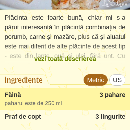
Plăcinta este foarte bună, chiar mi s-a
părut interesantă în plăcintă combinația de
porumb, carne și mazăre, plus că și aluatul
este mai diferit de alte plăcinte de acest tip
- este din lapte, ouă și ulei, fără unt. Cu
vezi toată descrierea
siguranță am s-o mai fac pentru familie (a
mâncat-o și fetița mea cu mare plăcere),
ingrediente
Metric
US
puteți încerca și aceeași umplutură cu
aluatul de la
Plăcintă cu carne de pui
.
Făină
3 pahare
paharul este de
250 ml
Praf de copt
3 lingurite