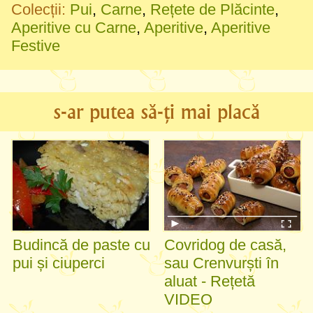
Colecții:
Pui
,
Carne
,
Rețete de Plăcinte
,
Aperitive cu Carne
,
Aperitive
,
Aperitive
Festive
s-ar putea să-ți mai placă
Budincă de paste cu
Covridog de casă,
pui și ciuperci
sau Crenvurști în
aluat - Rețetă
VIDEO