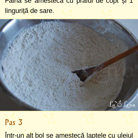
Făina se amestecă cu praful de copt și
1
linguriță
de sare.
Pas 3
Într-un alt bol se amestecă laptele cu uleiul