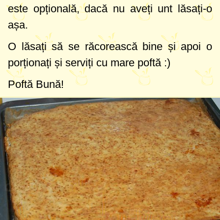
este opțională, dacă nu aveți unt lăsați-o
așa.
O lăsați să se răcorească bine și apoi o
porționați și serviți cu mare poftă :)
Poftă Bună!