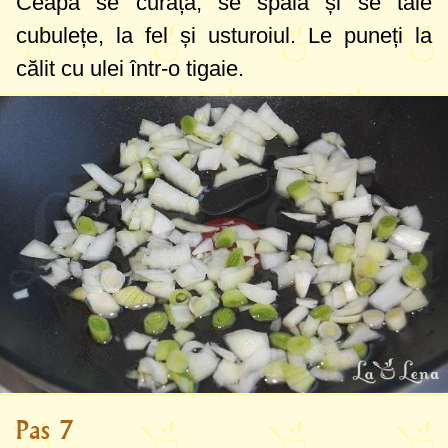
Ceapa se curăță, se spală și se taie
cubulețe, la fel și usturoiul. Le puneți la
călit cu ulei într-o tigaie.
Pas 7