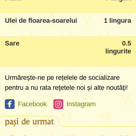
și Atenție! Cooking show Tupperware
mâine (sâmbătă) la București, la 11.00 la
Ulei de floarea-soarelui
1 lingura
Hotel Parliament. Vedeți detalii în
newsletterul de azi.
Vin și eu, sunt foarte
Sare
0.5
curioasă să mai văd în lucru și alte
lingurite
ustensile șmechere. Poate ne vedem
acolo, voi fi cea cu aparatul foto :)
Urmărește-ne pe rețelele de socializare
pentru a nu rata rețetele noi și alte noutăți!
Facebook
Instagram
pași de urmat