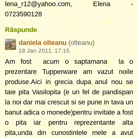
lena_r12@yahoo.com
, Elena -
0723590128
Răspunde
daniela olteanu
(olteanu)
18 Jan 2011, 17:15
Am fost acum o saptamana la o
prezentare Tupperware am vazut noile
produse.Aici in grecia dupa anul nou se
taie pita Vasilopita (e un fel de pandispan
la noi dar mai crescut si se pune in tava un
banut adica o monede)pentru invitate a fost
o pita iar pentru reprezentante alta
pita,unda din cunostintele mele a avut