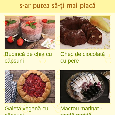
s-ar putea să-ți mai placă
Budincă de chia cu
Chec de ciocolată
căpșuni
cu pere
Galeta vegană cu
Macrou marinat -