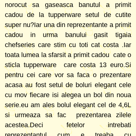
norocut sa gaseasca banutul a primit
cadou de la tupperware setul de cutite
super nu?Iar una din reprezentante a primit
cadou in urma banului gasit tigaia
chefseries care stim cu toti cat costa .Iar
toata lumea la sfarsit a primit cadou cate o
sticla tupperware care costa 13 euro.Si
pentru cei care vor sa faca o prezentare
acasa au fost setul de boluri elegant cele
cu mov fiecare isi alegea un bol din noua
serie.eu am ales bolul elegant cel de 4,6L
si urmeaza sa fac prezentarea zilele
acestea.Deci fetelor intrebati
reprezentantul cum e treaba cu