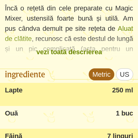
Încă o rețetă din cele preparate cu Magic
Mixer, ustensilă foarte bună și utilă. Am
pus cândva demult pe site rețeta de
Aluat
de clătite
, recunosc că este destul de lungă
și un pic complicată (asta pentru un
vezi toată descrierea
rezultat exemplar), aici am zis să încerc
aluatul de clătite din Retetarul Tupperware.
ingrediente
Metric
US
Deci, aluatul l-am făcut într-un minut, le-am
Lapte
250 ml
prăjit în vreo 20 de min și ca rezultat niște
clătite foarte delicioase și moi. Așa, rețeta
Ouă
1 buc
este pentru 10 clătite mai măricele sau 15
mai mici.
Făină
7 linguri