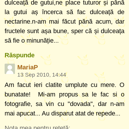
dulceață de gutui,ne place tuturor și până
la gutui aș încerca să fac dulceață de
nectarine.n-am mai făcut pănă acum, dar
fructele sunt așa bune, sper că și dulceața
să fie o minunăție...
Răspunde
MariaP
13 Sep 2010, 14:44
Am facut ieri clatite umplute cu mere. O
bunatate! Mi-am propus sa le fac si o
fotografie, sa vin cu "dovada", dar n-am
mai apucat... Au disparut atat de repede...
Nota mea pentru rețetă: