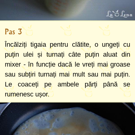
Pas 3
Încălziți tigaia pentru clătite, o ungeți cu
puțin ulei și turnați câte puțin aluat din
mixer - în funcție dacă le vreți mai groase
sau subțiri turnați mai mult sau mai puțin.
Le coaceți pe ambele părți până se
rumenesc ușor.