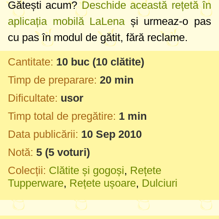
Gătești acum?
Deschide această rețetă în
aplicația mobilă LaLena
și urmeaz-o pas
cu pas în modul de gătit, fără reclame.
Cantitate:
10 buc
(10 clătite)
Timp de preparare:
20 min
Dificultate:
usor
Timp total de pregătire:
1 min
Data publicării:
10 Sep 2010
Notă:
5
(
5
voturi)
Colecții:
Clătite și gogoși
,
Rețete
Tupperware
,
Rețete ușoare
,
Dulciuri