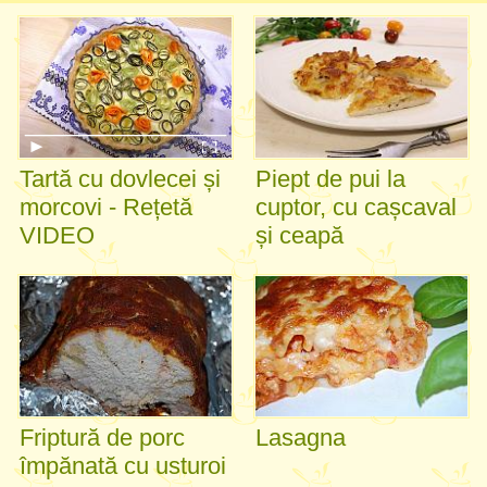
Tartă cu dovlecei și
Piept de pui la
morcovi - Rețetă
cuptor, cu cașcaval
VIDEO
și ceapă
Friptură de porc
Lasagna
împănată cu usturoi