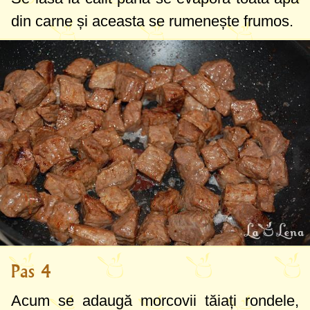
din carne și aceasta se rumenește frumos.
Pas 4
Acum se adaugă morcovii tăiați rondele,