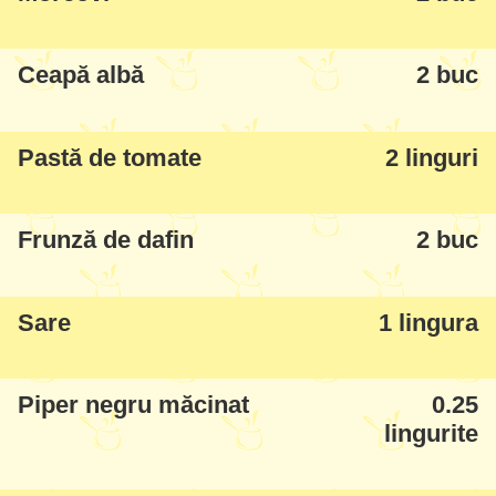
și cu vită, mai nou fac cu vițel (fierbe mai
repede), la nevoie mai fac și cu carne de
Ceapă albă
2 buc
porc, deci vă adaptați.
Pastă de tomate
2 linguri
Frunză de dafin
2 buc
Sare
1 lingura
Piper negru măcinat
0.25
lingurite