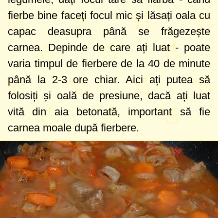
fierbe bine faceți focul mic și lăsați oala cu
capac deasupra până se frăgezește
carnea. Depinde de care ați luat - poate
varia timpul de fierbere de la 40 de minute
până la 2-3 ore chiar. Aici ați putea să
folosiți și oală de presiune, dacă ați luat
vită din aia betonată, important să fie
carnea moale după fierbere.