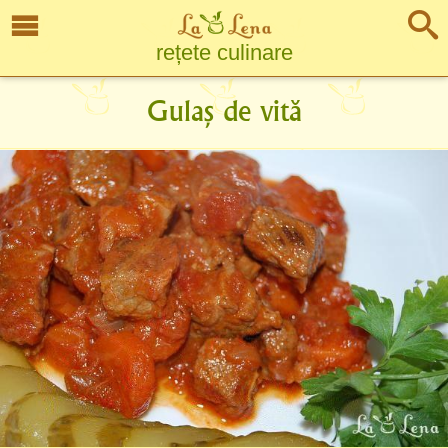
rețete culinare
Gulaș de vită