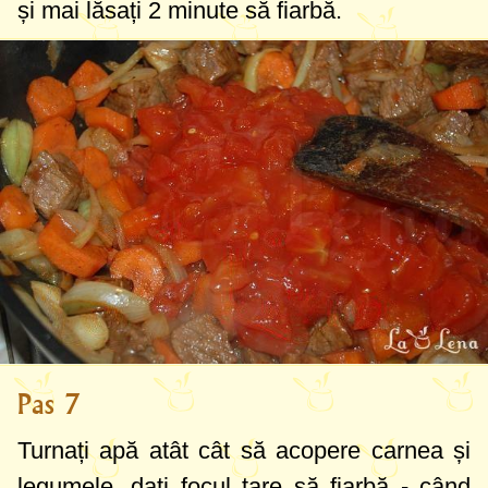
și mai lăsați 2 minute să fiarbă.
Pas 7
Turnați apă atât cât să acopere carnea și
legumele, dați focul tare să fiarbă - când