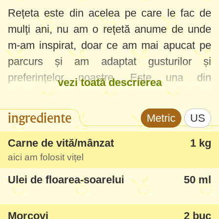
Rețeta este din acelea pe care le fac de
mulți ani, nu am o rețetă anume de unde
m-am inspirat, doar ce am mai apucat pe
parcurs și am adaptat gusturilor și
preferințelor noastre. Este una din
vezi toată descrierea
mâncărurile cele mai reușite pe care le fac,
foarte apreciată de bărbați mai ales :) .
ingrediente
Metric
US
Gustul, aroma și textura sunt perfecte,
Carne de vită/mânzat
1 kg
urmați exact pașii și observați cât de
aici am folosit vițel
simplu este dar cu un rezultat excelent și
Ulei de floarea-soarelui
50 ml
exemplar.
Important să alegeți carnea bine, am făcut
Morcovi
2 buc