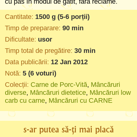
cu pas în modul de gătit, fără reclame.
Cantitate:
1500 g
(5-6 porții)
Timp de preparare:
90 min
Dificultate:
usor
Timp total de pregătire:
30 min
Data publicării:
12 Jan 2012
Notă:
5
(
6
voturi)
Colecții:
Carne de Porc-Vită
,
Mâncăruri
diverse
,
Mâncăruri dietetice
,
Mâncăruri low
carb cu carne
,
Mâncăruri cu CARNE
s-ar putea să-ți mai placă