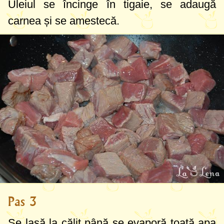
Uleiul se încinge în tigaie, se adaugă
carnea și se amestecă.
Pas 3
Se lasă la călit până se evaporă toată apa