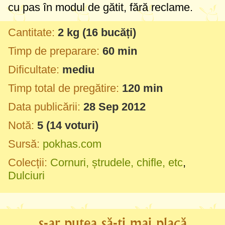
cu pas în modul de gătit, fără reclame.
Cantitate:
2 kg
(16 bucăți)
Timp de preparare:
60 min
Dificultate:
mediu
Timp total de pregătire:
120 min
Data publicării:
28 Sep 2012
Notă:
5
(
14
voturi)
Sursă:
pokhas.com
Colecții:
Cornuri, ștrudele, chifle, etc
,
Dulciuri
s-ar putea să-ți mai placă