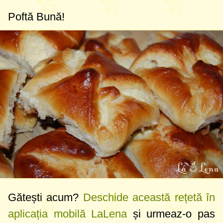
Poftă Bună!
Gătești acum?
Deschide această rețetă în
aplicația mobilă LaLena
și urmeaz-o pas