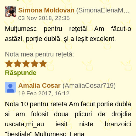
Simona Moldovan
(SimonaElenaMoldovan462)
03 Nov 2018, 22:35
Mulțumesc pentru rețetă! Am făcut-o
astăzi, porție dublă, și a ieșit excelent.
Nota mea pentru rețetă:
Răspunde
Amalia Cosar
(AmaliaCosar719)
19 Feb 2017, 16:12
Nota 10 pentru reteta.Am facut portie dubla
si am folosit doua plicuri de drojdie
uscata,mi_au iesit niste branzoici
"bestiale".Multumesc ,Lena