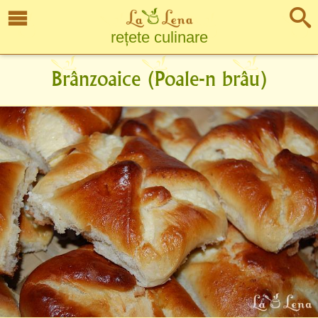
rețete culinare
Brânzoaice (Poale-n brâu)