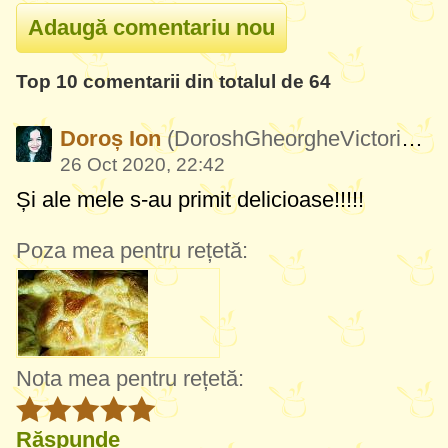
Top 10 comentarii din totalul de 64
Doroș Ion
(DoroshGheorgheVictoria231)
26 Oct 2020, 22:42
Și ale mele s-au primit delicioase!!!!!
Poza mea pentru rețetă:
Nota mea pentru rețetă:
Răspunde