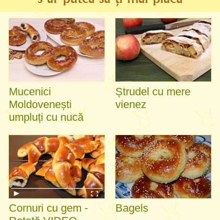
Mucenici
Ștrudel cu mere
Moldovenești
vienez
umpluți cu nucă
Cornuri cu gem -
Bagels