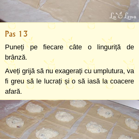
Pas 13
Puneți pe fiecare câte o linguriță de
brânză.
Aveți grijă să nu exagerați cu umplutura, va
fi greu să le lucrați și o să iasă la coacere
afară.