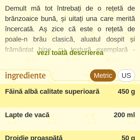
Demult mă tot întrebați de o rețetă de
brânzoaice bună, și uitați una care merită
încercată. Aș zice că este o rețetă de
poale-n brâu clasică, aluatul dospit și
frământat bine, cu textură exemplară -
vezi toată descrierea
pufos, fraged și aromat.
ingrediente
Metric
US
Recomand să le încercați neapărat, foarte
gustoase și frumoase.
Făină albă calitate superioară
450 g
Lapte de vacă
200 ml
Drojdie proaspătă
50 g