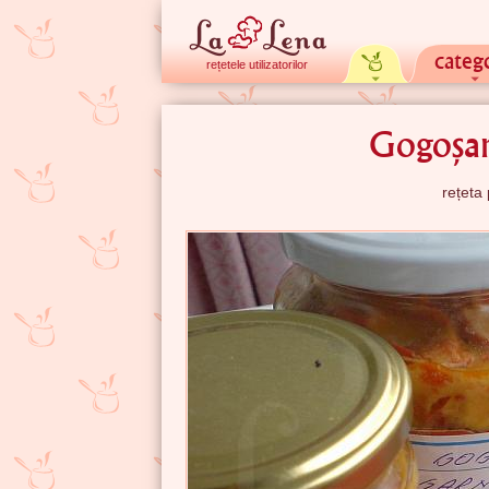
catego
rețetele utilizatorilor
Gogoșar
rețeta