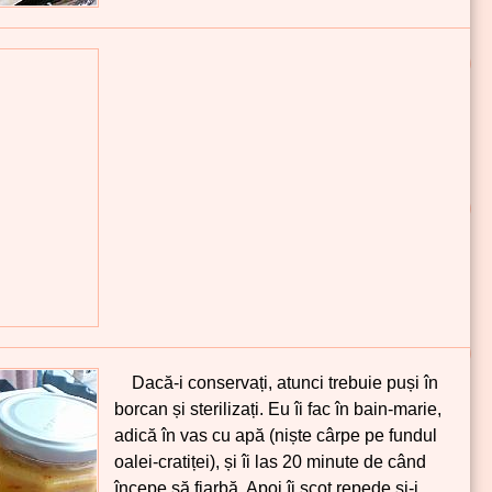
Dacă-i conservați, atunci trebuie puși în
borcan și sterilizați. Eu îi fac în bain-marie,
adică în vas cu apă (niște cârpe pe fundul
oalei-cratiței), și îi las 20 minute de când
începe să fiarbă. Apoi îi scot repede și-i