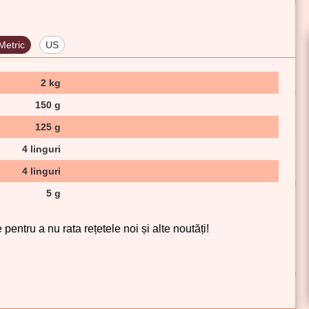
Metric
US
2 kg
150 g
125 g
4 linguri
4 linguri
5 g
pentru a nu rata rețetele noi și alte noutăți!