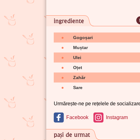
ingrediente
●
Gogoșari
●
Muștar
●
Ulei
●
Oțet
●
Zahăr
●
Sare
Urmărește-ne pe rețelele de socializare 
Facebook
Instagram
pași de urmat