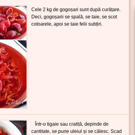
Cele
2 kg
de gogoșari sunt după curățare.
Deci, gogoșarii se spală, se taie, se scot
cotoarele, apoi se taie felii subțiri.
Într-o tigaie sau cratiță, depinde de
cantitate, se pune uleiul și se călesc. Scad