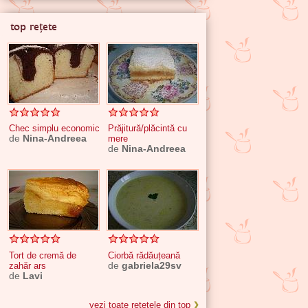
top rețete
Chec simplu economic
Prăjitură/plăcintă cu
de
Nina-Andreea
mere
de
Nina-Andreea
Tort de cremă de
Ciorbă rădăuțeană
zahăr ars
de
gabriela29sv
de
Lavi
vezi toate rețetele din top