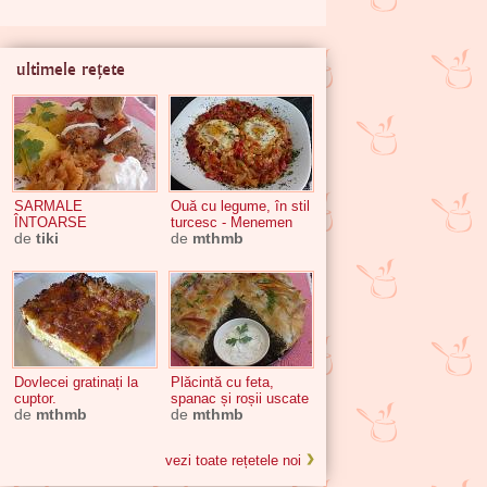
ultimele rețete
SARMALE
Ouă cu legume, în stil
ÎNTOARSE
turcesc - Menemen
de
tiki
de
mthmb
Dovlecei gratinați la
Plăcintă cu feta,
cuptor.
spanac și roșii uscate
de
mthmb
de
mthmb
vezi toate rețetele noi