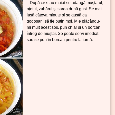
După ce s-au muiat se adaugă muștarul,
oțetul, zahărul și sarea după gust. Se mai
lasă câteva minute și se gustă ca
gogoșarii să fie puțin moi. Mie plăcându-
mi mult acest sos, pun chiar și un borcan
întreg de muștar. Se poate servi imediat
sau se pun în borcan pentru la iarnă.