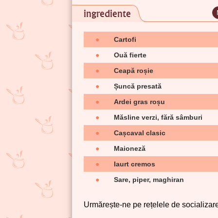
ingrediente
●
Cartofi
●
Ouă fierte
●
Ceapă roșie
●
Șuncă presată
●
Ardei gras roșu
●
Măsline verzi, fără sâmburi
●
Cașcaval clasic
●
Maioneză
●
Iaurt cremos
●
Sare, piper, maghiran
Urmărește-ne pe rețelele de socializare 