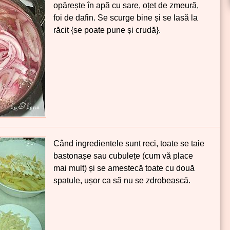
opărește în apă cu sare, oțet de zmeură,
foi de dafin. Se scurge bine și se lasă la
răcit {se poate pune și crudă}.
Când ingredientele sunt reci, toate se taie
bastonașe sau cubulețe (cum vă place
mai mult) și se amestecă toate cu două
spatule, ușor ca să nu se zdrobească.