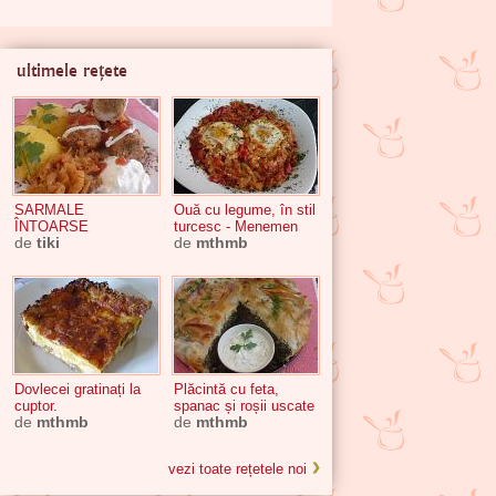
ultimele rețete
SARMALE
Ouă cu legume, în stil
ÎNTOARSE
turcesc - Menemen
de
tiki
de
mthmb
Dovlecei gratinați la
Plăcintă cu feta,
cuptor.
spanac și roșii uscate
de
mthmb
de
mthmb
vezi toate rețetele noi