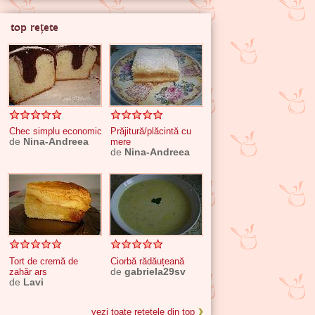
top rețete
Chec simplu economic
Prăjitură/plăcintă cu
de
Nina-Andreea
mere
de
Nina-Andreea
Tort de cremă de
Ciorbă rădăuțeană
zahăr ars
de
gabriela29sv
de
Lavi
vezi toate rețetele din top