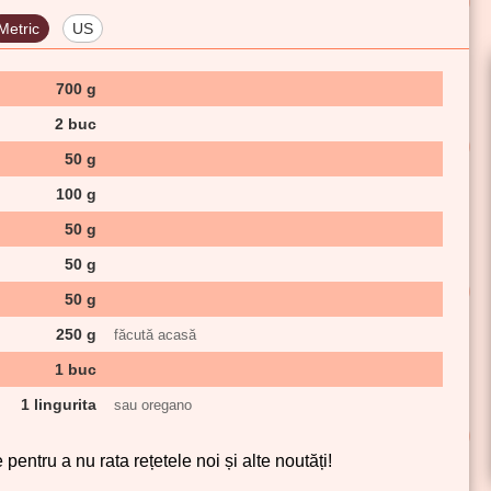
Metric
US
700 g
2 buc
50 g
100 g
50 g
50 g
50 g
250 g
făcută acasă
1 buc
1 lingurita
sau oregano
pentru a nu rata rețetele noi și alte noutăți!