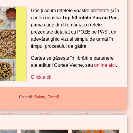
Găsiți acum rețetele voastre preferate și în
cartea noastră
Top 50 rețete Pas cu Pas
,
prima carte din România cu rețete
prezentate detaliat cu POZE pe PAȘI, un
adevărat ghid vizual simplu de urmat în
timpul procesului de gătire.
Cartea se găsește în librăriile partenere
ale editurii Curtea Veche, sau
online aici
.
Click aici!
Colecții:
Salate
,
Cartofi