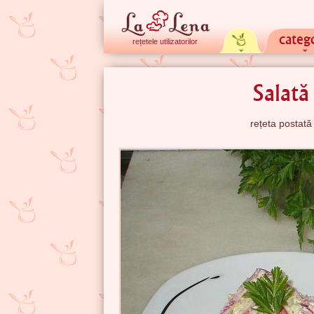
catego
rețetele utilizatorilor
Salată
rețeta postat