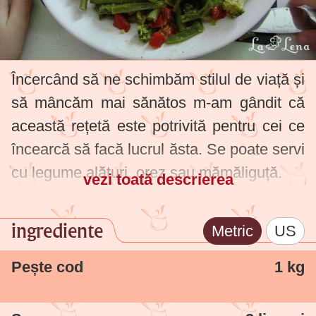
Încercând să ne schimbăm stilul de viață și
să mâncăm mai sănătos m-am gândit că
această rețetă este potrivită pentru cei ce
încearcă să facă lucrul ăsta.
Se poate servi
cu legume alături, orez sau mămăliguță.
vezi toată descrierea
ingrediente
Metric
US
Pește cod
1 kg